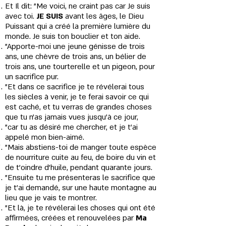
Et Il dit: "Me voici, ne craint pas car Je suis
avec toi.
JE SUIS
avant les âges, le Dieu
Puissant qui a créé la première lumière du
monde. Je suis ton bouclier et ton aide.
"Apporte-moi une jeune génisse de trois
ans, une chèvre de trois ans, un bélier de
trois ans, une tourterelle et un pigeon, pour
un sacrifice pur.
"Et dans ce sacrifice je te révélerai tous
les siècles à venir, je te ferai savoir ce qui
est caché, et tu verras de grandes choses
que tu n'as jamais vues jusqu'à ce jour,
"car tu as désiré me chercher, et je t'ai
appelé mon bien-aimé.
"Mais abstiens-toi de manger toute espèce
de nourriture cuite au feu, de boire du vin et
de t'oindre d'huile, pendant quarante jours.
"Ensuite tu me présenteras le sacrifice que
je t'ai demandé, sur une haute montagne au
lieu que je vais te montrer.
"Et là, je te révélerai les choses qui ont été
affirmées, créées et renouvelées par
Ma