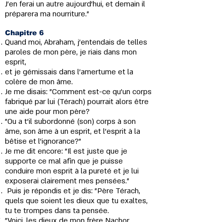
J'en ferai un autre aujourd'hui, et demain il
préparera ma nourriture."
Chapitre 6
Quand moi, Abraham, j'entendais de telles
paroles de mon père, je riais dans mon
esprit,
et je gémissais dans l'amertume et la
colère de mon âme.
Je me disais: "Comment est-ce qu'un corps
fabriqué par lui (Térach) pourrait alors être
une aide pour mon père?
"Ou a t’il subordonné (son) corps à son
âme, son âme à un esprit, et l'esprit à la
bêtise et l'ignorance?"
Je me dit encore: "Il est juste que je
supporte ce mal afin que je puisse
conduire mon esprit à la pureté et je lui
exposerai clairement mes pensées."
Puis je répondis et je dis: "Père Térach,
quels que soient les dieux que tu exaltes,
tu te trompes dans ta pensée.
"Voici, les dieux de mon frère Nachor