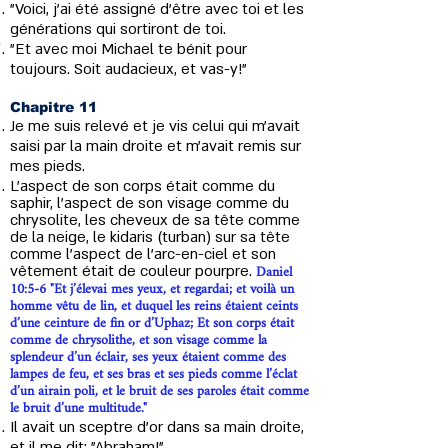
"Voici, j’ai été assigné d'être avec toi et les
générations qui sortiront de toi.
"Et avec moi Michael te bénit pour
toujours. Soit audacieux, et vas-y!"
Chapitre 11
Je me suis relevé et je vis celui qui m’avait
saisi par la main droite et m’avait remis sur
mes pieds.
L’aspect de son corps était comme du
saphir, l’aspect de son visage comme du
chrysolite, les cheveux de sa tête comme
de la neige, le kidaris (turban) sur sa tête
comme l’aspect de l’arc-en-ciel et son
Daniel
vêtement était de couleur pourpre.
10:5-6 "Et j’élevai mes yeux, et regardai; et voilà un
homme vêtu de lin, et duquel les reins étaient ceints
d’une ceinture de fin or d’Uphaz; Et son corps était
comme de chrysolithe, et son visage comme la
splendeur d’un éclair, ses yeux étaient comme des
lampes de feu, et ses bras et ses pieds comme l’éclat
d’un airain poli, et le bruit de ses paroles était comme
le bruit d’une multitude."
Il avait un sceptre d’or dans sa main droite,
et il me dit: "Abraham!"