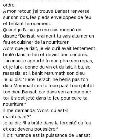
ordre.
A mon retour, j'ai trouvé Barisat renversé
sur son dos, les pieds enveloppés de feu
et brûlant férocement.
Quand je l'ai vu, je me suis moqué en
disant: "Barisat, vraiment tu sais allumer un
feu et cuisiner de la nourriture!"
Alors que je riait, je vis qu’il avait lentement
brûlé dans le feu et devint des cendres.
J'ai ensuite apporté à mon père son repas,
et je lui ai donné du vin et du lait. Il bu, se
rassasia, et il bénit Marumath son dieu.
Je lui dis: "Père Térach, ne bénis pas ton
dieu Marumath, ne le loue pas! Loue plutôt
ton dieu Barisat, car dans son amour pour
toi, il s'est jeté dans le feu pour cuire ta
nourriture."
Il me demanda: "Alors, où est-il
maintenant?"
Je lui dit: “Il a brûlé dans la férocité du feu
et est devenu poussière."
Il dit: "Grande est la puissance de Barisat!