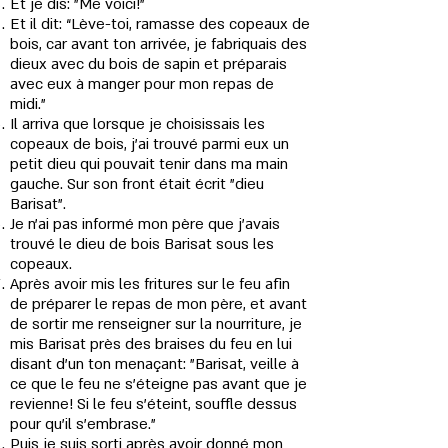
Et je dis: "Me voici!"
Et il dit: “Lève-toi, ramasse des copeaux de
bois, car avant ton arrivée, je fabriquais des
dieux avec du bois de sapin et préparais
avec eux à manger pour mon repas de
midi.”
Il arriva que lorsque je choisissais les
copeaux de bois, j’ai trouvé parmi eux un
petit dieu qui pouvait tenir dans ma main
gauche. Sur son front était écrit "dieu
Barisat".
Je n'ai pas informé mon père que j'avais
trouvé le dieu de bois Barisat sous les
copeaux.
Après avoir mis les fritures sur le feu afin
de préparer le repas de mon père, et avant
de sortir me renseigner sur la nourriture, je
mis Barisat près des braises du feu en lui
disant d'un ton menaçant: "Barisat, veille à
ce que le feu ne s'éteigne pas avant que je
revienne! Si le feu s'éteint, souffle dessus
pour qu'il s'embrase."
Puis je suis sorti après avoir donné mon