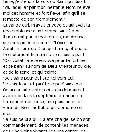
terre, j’entendis la voix du Saint qui disait:
"Va, Jaoel, et par mon ineffable Nom, relève
moi cet homme et fortifie-le, afin qu’il se
remette de son tremblement."
Et l’ange qu’il m’avait envoyé et qui avait la
ressemblance d’un homme, vint à moi.
Il me saisit par la main droite, me dressa
sur mes pieds et me dit: "Lève-toi,
Abraham, ami de Dieu qui t’aime; et que le
tremblement humain ne te saisisse pas!
"Car voilà! J’ai été envoyé pour te fortifier
et te bénir au nom de Dieu, Créateur du ciel
et de la terre, et qui t'aime.
"Soit sans peur et hâte-toi vers Lui.
"Je suis Jaoel et j'ai été appelé ainsi par
Celui qui fait exister ceux qui demeurent
avec moi dans la septième étendue du
firmament des cieux, une puissance en
vertu du Nom ineffable qui demeure en
moi.
"Je suis celui à qui il a été chargé, selon son
commandement, de contenir les menaces
des Chérubins vivants, les uns contre les