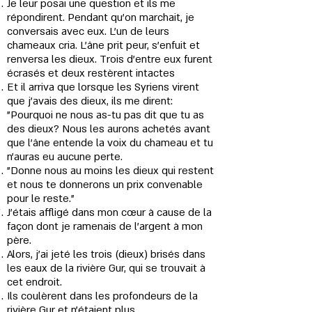
Je leur posai une question et ils me
répondirent. Pendant qu’on marchait, je
conversais avec eux. L'un de leurs
chameaux cria. L'âne prit peur, s'enfuit et
renversa les dieux. Trois d'entre eux furent
écrasés et deux restèrent intactes
Et il arriva que lorsque les Syriens virent
que j'avais des dieux, ils me dirent:
"Pourquoi ne nous as-tu pas dit que tu as
des dieux? Nous les aurons achetés avant
que l'âne entende la voix du chameau et tu
n'auras eu aucune perte.
"Donne nous au moins les dieux qui restent
et nous te donnerons un prix convenable
pour le reste."
J'étais affligé dans mon cœur à cause de la
façon dont je ramenais de l’argent à mon
père.
Alors, j'ai jeté les trois (dieux) brisés dans
les eaux de la rivière Gur, qui se trouvait à
cet endroit.
Ils coulèrent dans les profondeurs de la
rivière Gur et n'étaient plus.