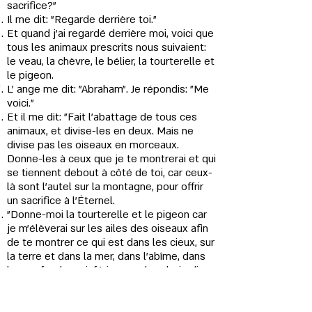
sacrifice?"
Il me dit: "Regarde derrière toi."
Et quand j’ai regardé derrière moi, voici que
tous les animaux prescrits nous suivaient:
le veau, la chèvre, le bélier, la tourterelle et
le pigeon.
L' ange me dit: "Abraham". Je répondis: "Me
voici."
Et il me dit: "Fait l’abattage de tous ces
animaux, et divise-les en deux. Mais ne
divise pas les oiseaux en morceaux.
Donne-les à ceux que je te montrerai et qui
se tiennent debout à côté de toi, car ceux-
là sont l’autel sur la montagne, pour offrir
un sacrifice à l'Éternel.
"Donne-moi la tourterelle et le pigeon car
je m'élèverai sur les ailes des oiseaux afin
de te montrer ce qui est dans les cieux, sur
la terre et dans la mer, dans l'abîme, dans
les profondeurs inférieures, dans le jardin
d'Eden et dans ses fleuves, et dans la
plénitude de l'univers.