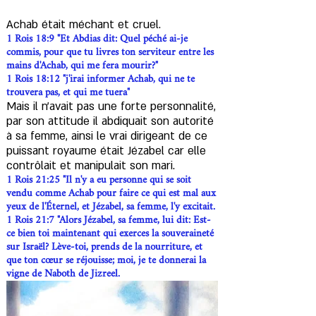
Achab était méchant et cruel.
1 Rois 18:9 "Et Abdias dit: Quel péché ai-je
commis, pour que tu livres ton serviteur entre les
mains d'Achab, qui me fera mourir?"
1 Rois 18:12 "j'irai informer Achab, qui ne te
trouvera pas, et qui me tuera"
Mais il n’avait pas une forte personnalité,
par son attitude il abdiquait son autorité
à sa femme, ainsi le vrai dirigeant de ce
puissant royaume était Jézabel car elle
contrôlait et manipulait son mari.
1 Rois 21:25 "Il n'y a eu personne qui se soit
vendu comme Achab pour faire ce qui est mal aux
yeux de l'Éternel, et Jézabel, sa femme, l'y excitait.
1 Rois 21:7 "Alors Jézabel, sa femme, lui dit: Est-
ce bien toi maintenant qui exerces la souveraineté
sur Israël? Lève-toi, prends de la nourriture, et
que ton cœur se réjouisse; moi, je te donnerai la
vigne de Naboth de Jizreel.