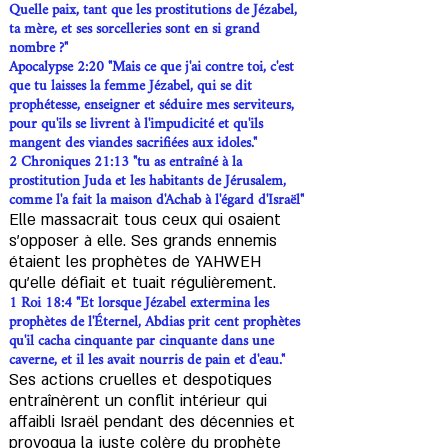
Quelle paix, tant que les prostitutions de Jézabel,
ta mère, et ses sorcelleries sont en si grand
nombre ?"
Apocalypse 2:20 "Mais ce que j'ai contre toi, c'est
que tu laisses la femme Jézabel, qui se dit
prophétesse, enseigner et séduire mes serviteurs,
pour qu'ils se livrent à l'impudicité et qu'ils
mangent des viandes sacrifiées aux idoles."​
2 Chroniques 21:13 "tu as entraîné à la
prostitution Juda et les habitants de Jérusalem,
comme l'a fait la maison d'Achab à l'égard d'Israël"
Elle massacrait tous ceux qui osaient
s'opposer à elle. Ses grands ennemis
étaient les prophètes de YAHWEH
qu’elle défiait et tuait régulièrement.
1 Roi 18:4 "Et lorsque Jézabel extermina les
prophètes de l'Éternel, Abdias prit cent prophètes
qu'il cacha cinquante par cinquante dans une
caverne, et il les avait nourris de pain et d'eau."
Ses actions cruelles et despotiques
entraînèrent un conflit intérieur qui
affaibli Israël pendant des décennies et
provoqua la juste colère du prophète