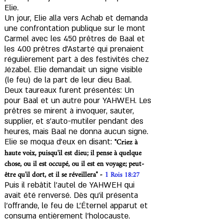
Elie.
Un jour, Elie alla vers Achab et demanda
une confrontation publique sur le mont
Carmel avec les 450 prêtres de Baal et
les 400 prêtres d'Astarté qui prenaient
régulièrement part à des festivités chez
Jézabel. Elie demandait un signe visible
(le feu) de la part de leur dieu Baal.
Deux taureaux furent présentés: Un
pour Baal et un autre pour YAHWEH. Les
prêtres se mirent à invoquer, sauter,
supplier, et s’auto-mutiler pendant des
heures, mais Baal ne donna aucun signe.
"Criez à
Elie se moqua d'eux en disant:
haute voix, puisqu'il est dieu; il pense à quelque
chose, ou il est occupé, ou il est en voyage; peut-
être qu'il dort, et il se réveillera" -
1
Rois 18:27
Puis il rebâtit l'autel de YAHWEH qui
avait été renversé. Dès qu'il présenta
l'offrande, le feu de L'Éternel apparut et
consuma entièrement l'holocauste.