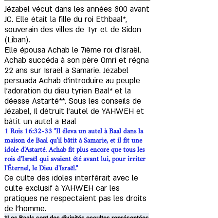
Jézabel vécut dans les années 800 avant
JC. Elle était la fille du roi Ethbaal*,
souverain des villes de Tyr et de Sidon
(Liban). ​
Elle épousa Achab le 7ième roi d'Israël.
Achab succéda à son père Omri et régna
22 ans sur Israël à Samarie. Jézabel
persuada Achab d'introduire au peuple
l’adoration du dieu tyrien Baal* et la
déesse Astarté**. Sous les conseils de
Jézabel, Il détruit l'autel de YAHWEH et
bâtit un autel à Baal
1 Rois 16:32-33 "Il éleva un autel à Baal dans la
maison de Baal qu'il bâtit à Samarie, et il fit une
idole d'Astarté. Achab fit plus encore que tous les
rois d'Israël qui avaient été avant lui, pour irriter
l'Éternel, le Dieu d'Israël."
Ce culte des idoles interférait avec le
culte exclusif à YAHWEH car les
pratiques ne respectaient pas les droits
de l'homme.
*Les Baals sont des divinités occultes représentées