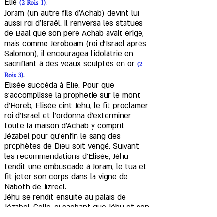
(2 Rois 1)
Elie
.
Joram (un autre fils d'Achab) devint lui
aussi roi d'Israël. Il renversa les statues
de Baal que son père Achab avait érigé,
mais comme Jéroboam (roi d'Israël après
Salomon), il encouragea l'idolâtrie en
(2
sacrifiant à des veaux sculptés en or
Rois 3)
.
Elisée succéda à Elie. Pour que
s’accomplisse la prophétie sur le mont
d'Horeb, Elisée oint Jéhu, le fit proclamer
roi d'Israël et l'ordonna d'exterminer
toute la maison d'Achab y comprit
Jézabel pour qu'enfin le sang des
prophètes de Dieu soit vengé. Suivant
les recommendations d'Elisée, Jéhu
tendit une embuscade à Joram, le tua et
fit jeter son corps dans la vigne de
Naboth de Jizreel.
Jéhu se rendit ensuite au palais de
Jézabel. Celle-ci sachant que Jéhu et son