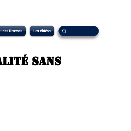
tudes Diverses
Les Vidéos
alité sans