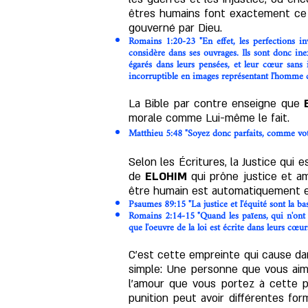
êtres humains font exactement ce 
gouverné par Dieu.
Romains 1:20-23 "En effet, les perfections in
considère dans ses ouvrages. Ils sont donc ine
égarés dans leurs pensées, et leur cœur sans i
incorruptible en images représentant l'homme co
La Bible par contre enseigne que
morale comme Lui-même le fait.
Matthieu 5:48 "Soyez donc parfaits, comme votr
Selon les Écritures, la Justice qui
de
ELOHIM
qui prône justice et am
être humain est automatiquement e
Psaumes 89:15 "La justice et l'équité sont la bas
Romains 2:14-15 "Quand les païens, qui n'ont po
que l'oeuvre de la loi est écrite dans leurs cœu
C'est cette empreinte qui cause da
simple: Une personne que vous aim
l'amour que vous portez à cette p
punition peut avoir différentes for