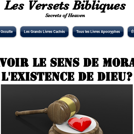
Les Versets Bibliques
Secrets of Heaven
' Occulte
Les Grands Livres Cachés
Tous les Livres Apocryphes
É
voir le sens de Mor
l'existence de Dieu?