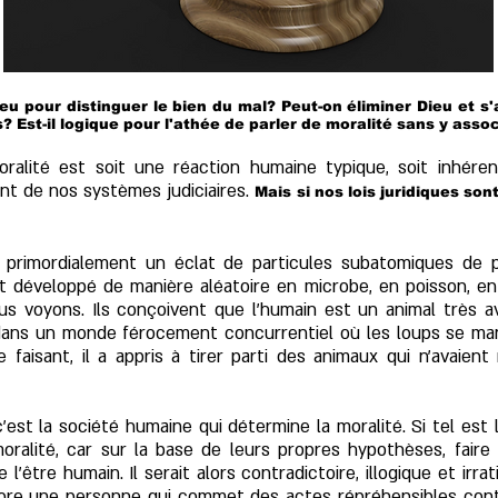
eu pour distinguer le bien du mal? Peut-on éliminer Dieu et s
Est-il logique pour l'athée de parler de moralité sans y assoc
alité est soit une réaction humaine typique, soit inhéren
ent de nos systèmes judiciaires.
Mais si nos lois juridiques so
st primordialement un éclat de particules subatomiques de p
st développé de manière aléatoire en microbe, en poisson, en 
us voyons.
Ils conçoivent que l'humain est un animal très a
dans un monde
férocement concurrentiel
où les loups se man
faisant, il a appris à tirer parti des animaux qui n'avaient 
st la société humaine qui détermine la moralité. Si tel est l
moralité, car sur la base de leurs propres hypothèses, fair
e l’être humain. Il serait alors contradictoire, illogique et i
ncore une personne qui commet des actes répréhensibles cont