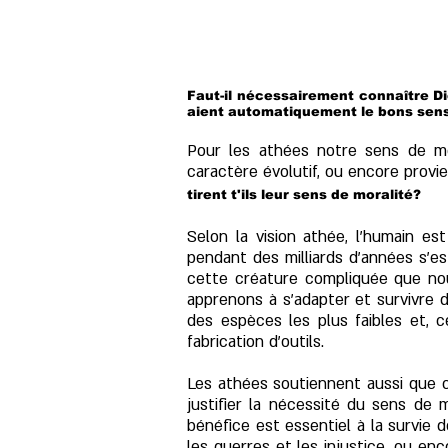
Faut-il nécessairement connaître Di
aient automatiquement le bons sens? 
Pour les athées notre sens de mor
caractère évolutif, ou encore provi
tirent t'ils leur sens de moralité?
Selon la vision athée, l’humain e
pendant des milliards d’années s’e
cette créature compliquée que no
apprenons à s'adapter et survivre
des espèces les plus faibles et, ce 
fabrication d'outils.
Les athées soutiennent aussi que c'e
justifier la nécessité du sens de 
bénéfice est essentiel à la survie d
les guerres et les injustice, ou e