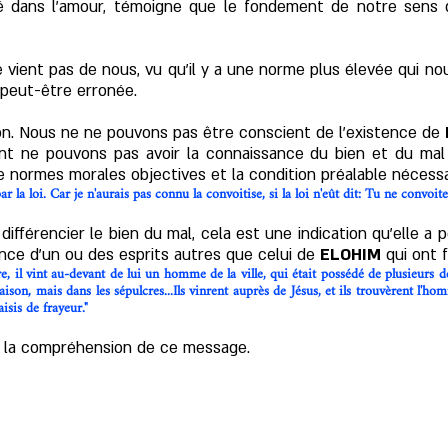
é dans l’amour, témoigne que le fondement de notre sens 
ne vient pas de nous, vu qu'il y a une norme plus élevée qui n
t peut-être erronée.
ion. Nous ne ne pouvons pas être conscient de l'existence de
nt ne pouvons pas avoir la connaissance du bien et du mal
 normes morales objectives et la condition préalable nécessa
 la loi. Car je n'aurais pas connu la convoitise, si la loi n'eût dit: Tu ne convoit
différencier le bien du mal, cela est une indication qu'elle a
nce d'un ou des esprits autres que celui de
ELOHIM
qui ont f
e, il vint au-devant de lui un homme de la ville, qui était possédé de plusieurs 
on, mais dans les sépulcres...Ils vinrent auprès de Jésus, et ils trouvèrent l'hom
aisis de frayeur."
s la compréhension de ce message.