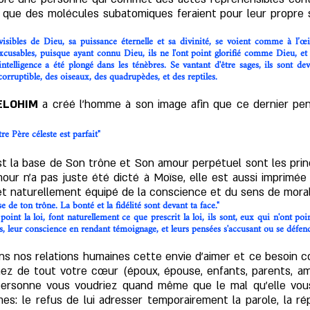
que des molécules subatomiques feraient pour leur propre su
visibles de Dieu, sa puissance éternelle et sa divinité, se voient comme à l’
xcusables, puisque ayant connu Dieu, ils ne l'ont point glorifié comme Dieu, et 
ntelligence a été plongé dans les ténèbres. Se vantant d'être sages, ils sont de
rruptible, des oiseaux, des quadrupèdes, et des reptiles.
ELOHIM
a créé l'homme à son image afin que ce dernier pen
e Père céleste est parfait"
 est la base de Son trône et Son amour perpétuel sont les prin
our n'a pas juste été dicté à Moïse, elle est aussi imprim
t naturellement équipé de la conscience et du sens de moral
e de ton trône. La bonté et la fidélité sont devant ta face."
int la loi, font naturellement ce que prescrit la loi, ils sont, eux qui n'ont po
rs, leur conscience en rendant témoignage, et leurs pensées s'accusant ou se défend
ns nos relations humaines cette envie d’aimer et ce besoin co
ez de tout votre cœur (époux, épouse, enfants, parents, ami
ersonne vous voudriez quand même que le mal qu'elle vous
mes: le refus de lui adresser temporairement la parole, la rép