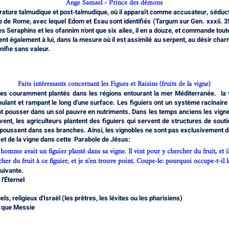
Ange Samael - Prince des démons
érature talmudique et post-talmudique, où il apparaît comme accusateur, séducte
ire de Rome, avec lequel Edom et Esau sont identifiés (Targum sur Gen. xxxii. 3
les Seraphins et les ofannim n'ont que six ailes, il en a douze, et commande tou
 également à lui, dans la mesure où il est assimilé au serpent, au désir charnel
gnifie sans valeur.
Faits intéressants concernant les Figues et Raisins (fruits de la vigne)
ntes couramment plantés dans les régions entourant la mer Méditerranée. la 
oulant et rampant le long d'une surface. Les figuiers ont un système racinaire 
ent pousser dans un sol pauvre en nutriments. Dans les temps anciens les vigner
uvent, les agriculteurs plantent des figuiers qui servent de structures de soutie
 poussent dans ses branches. Ainsi, les vignobles ne sont pas exclusivement de
r et de la vigne dans cette Parabole de Jésus:
homme avait un figuier planté dans sa vigne. Il vint pour y chercher du fruit, et il
her du fruit à ce figuier, et je n'en trouve point. Coupe-le: pourquoi occupe-t-il l
uivante.
l'Éternel
ls, religieux d'Israël (les prêtres, les lévites ou les pharisiens)
t que Messie