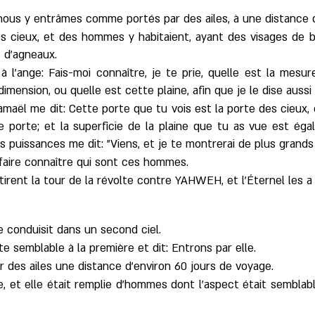
et nous y entrâmes comme portés par des ailes, à une distance 
es cieux, et des hommes y habitaient, ayant des visages de 
 d'agneaux.
à l'ange: Fais-moi connaître, je te prie, quelle est la mes
imension, ou quelle est cette plaine, afin que je le dise auss
maël me dit: Cette porte que tu vois est la porte des cieux, e
e porte; et la superficie de la plaine que tu as vue est éga
s puissances me dit: "Viens, et je te montrerai de plus grands
e faire connaître qui sont ces hommes.
âtirent la tour de la révolte contre YAHWEH, et l'Éternel les a
e conduisit dans un second ciel.
te semblable à la première et dit: Entrons par elle.
 des ailes une distance d'environ 60 jours de voyage.
e, et elle était remplie d'hommes dont l'aspect était semblabl