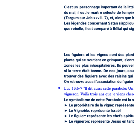
C'est un personnage important de la litt
du mal, il est le maître céleste de l'emp
(Targum sur Job xxviii. 7), et, alors que 
Les légendes concernant Satan s'appliquent
que rebelle, il est comparé à Bélial qui si
Les figuiers et les vignes sont des pla
plante qui se soutient en grimpant, s'enr
zones les plus inhospitalières. Ils peuv
si la terre était bonne. De nos jours, so
trouver des figuiers avec des raisins qui
On retrouve aussi l'association du figuie
Luc 13:6-7 "Il dit aussi cette parabole: Un 
vigneron: Voilà trois ans que je viens cherc
Le symbolisme de cette Parabole est la s
► Le propriétaire de la vigne: représente 
► Le Vignoble: représente Israël
► Le figuier: représente les chefs spiritue
► Le vigneron: représente Jésus en tan