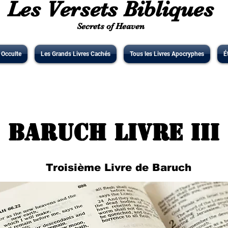
Les Versets Bibliques
Secrets of Heaven
' Occulte
Les Grands Livres Cachés
Tous les Livres Apocryphes
É
Baruch Livre III
Troisième Livre de Baruch