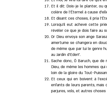
Et moi, Je vins lui dire ce qu'il en
Et il dit: Dois-je le planter, o
colère de l'Éternel à cause d'ell
Et disant ces choses, il pria l'Ét
Lorsqu'il eut achevé cette prièr
révéler ce que je dois faire au s
Or Dieu envoya son ange Sarasaël
amertume se changera en douceu
de même que par lui le genre hu
au Jardin d'Eden".
Sache donc, Ô Baruch, que de m
Dieu, de même les hommes qui ma
loin de la gloire du Tout-Puissan
Et ceux qui en boivent à l'excè
enfants de leurs parents, mais 
parjures, vols, et autres choses