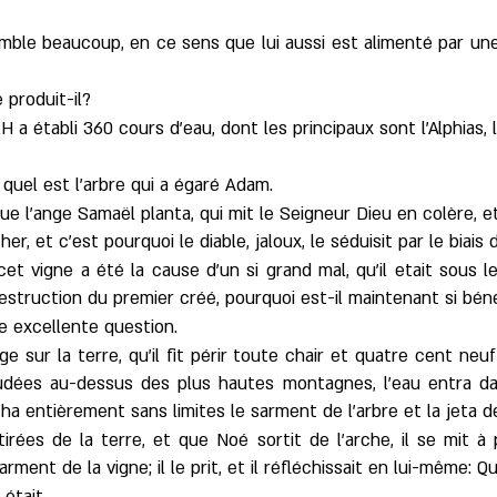
ssemble beaucoup, en ce sens que lui aussi est alimenté par un
 produit-il?
a établi 360 cours d'eau, dont les principaux sont l'Alphias, l
 quel est l'arbre qui a égaré Adam.
ue l'ange Samaël planta, qui mit le Seigneur Dieu en colère, et i
er, et c'est pourquoi le diable, jaloux, le séduisit par le biais
 cet vigne a été la cause d'un si grand mal, qu'il etait sous 
estruction du premier créé, pourquoi est-il maintenant si bén
e excellente question.
e sur la terre, qu'il fit périr toute chair et quatre cent ne
udées au-dessus des plus hautes montagnes, l'eau entra dan
cha entièrement sans limites le sarment de l'arbre et la jeta d
rées de la terre, et que Noé sortit de l'arche, il se mit à 
arment de la vigne; il le prit, et il réfléchissait en lui-même: 