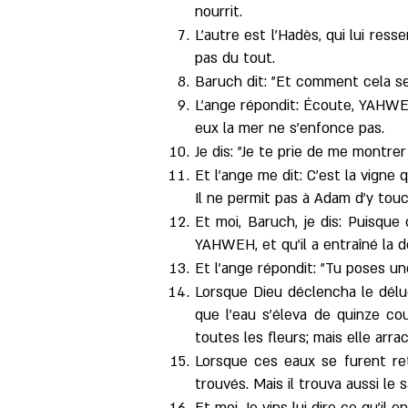
nourrit.
L'autre est l'Hadès, qui lui re
pas du tout.
Baruch dit: "Et comment cela se
L'ange répondit: Écoute, YAHWEH 
eux la mer ne s'enfonce pas.
Je dis: "Je te prie de me montrer
Et l'ange me dit: C'est la vigne q
Il ne permit pas à Adam d'y touch
Et moi, Baruch, je dis: Puisque
YAHWEH, et qu'il a entraîné la d
Et l'ange répondit: "Tu poses un
Lorsque Dieu déclencha le délug
que l'eau s'éleva de quinze co
toutes les fleurs; mais elle arra
Lorsque ces eaux se furent reti
trouvés. Mais il trouva aussi le s