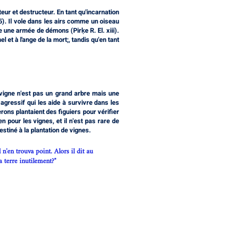
ur et destructeur. En tant qu'incarnation
5). Il vole dans les airs comme un oiseau
te une armée de démons (Pirḳe R. El. xiii).
 et à l'ange de la mort;, tandis qu'en tant
vigne n'est pas un grand arbre mais une
agressif qui les aide à survivre dans les
ons plantaient des figuiers pour vérifier
n pour les vignes, et il n'est pas rare de
stiné à la plantation de vignes.
 n'en trouva point. Alors il dit au
a terre inutilement?"