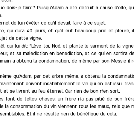
 était.
u que dois-je faire? Puisqu'Adam a été détruit à cause d'elle, q
e.
ernel de lui révéler ce qu'il devait faire à ce sujet.
e, qui dura 40 jours, et qu'il eut beaucoup prié et pleuré, i
ujet de cette vigne.
, qui lui dit: "Lève-toi, Noé, et plante le sarment de la vigne,
r, et sa malédiction en bénédiction, et ce qui en sortira 
main a obtenu la condamnation, de même par son Messie il rec
ême qu'Adam, par cet arbre même, a obtenu la condamnation
intenant boivent insatiablement le vin qui en est issu, tran
t et se livrent au feu éternel. Car rien de bon n'en sort.
s font de telles choses: un frère n'a pas pitié de son frère
de la consommation du vin viennent tous les maux, tels que me
 semblables. Et il ne résulte rien de bénéfique de cela.