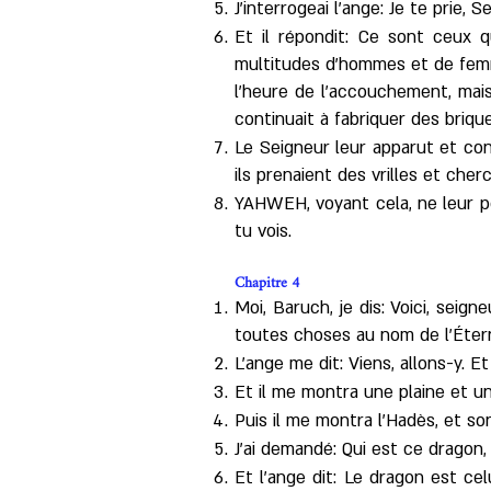
J'interrogeai l'ange: Je te prie, 
Et il répondit: Ce sont ceux 
multitudes d'hommes et de femme
l'heure de l'accouchement, mais
continuait à fabriquer des brique
Le Seigneur leur apparut et con
ils prenaient des vrilles et cherch
YAHWEH, voyant cela, ne leur pe
tu vois.
Chapitre 4
Moi, Baruch, je dis: Voici, seig
toutes choses au nom de l'Éter
L'ange me dit: Viens, allons-y. E
Et il me montra une plaine et un
Puis il me montra l'Hadès, et s
J'ai demandé: Qui est ce dragon,
Et l'ange dit: Le dragon est cel