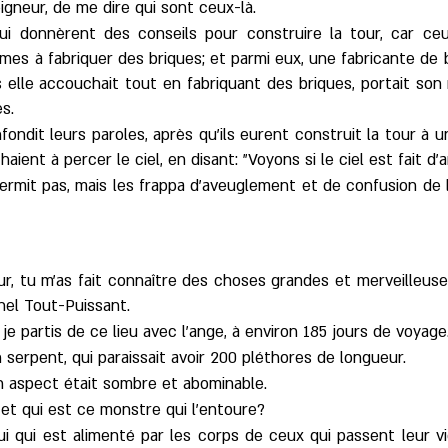
Seigneur, de me dire qui sont ceux-là.
qui donnèrent des conseils pour construire la tour, car c
s à fabriquer des briques; et parmi eux, une fabricante de b
 elle accouchait tout en fabriquant des briques, portait son
s.
fondit leurs paroles, après qu'ils eurent construit la tour à 
aient à percer le ciel, en disant: "Voyons si le ciel est fait d'ar
rmit pas, mais les frappa d'aveuglement et de confusion de l
neur, tu m'as fait connaître des choses grandes et merveilleuse
nel Tout-Puissant.
t je partis de ce lieu avec l'ange, à environ 185 jours de voyage
 serpent, qui paraissait avoir 200 pléthores de longueur.
on aspect était sombre et abominable.
 et qui est ce monstre qui l'entoure?
ui qui est alimenté par les corps de ceux qui passent leur vie