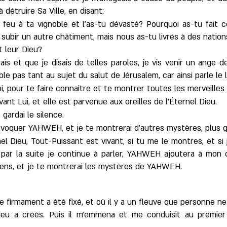
détruire Sa Ville, en disant:
 feu à ta vignoble et l'as-tu dévasté? Pourquoi as-tu fait 
 subir un autre châtiment, mais nous as-tu livrés à des natio
t leur Dieu?
ais et que je disais de telles paroles, je vis venir un ange d
e pas tant au sujet du salut de Jérusalem, car ainsi parle le l
oi, pour te faire connaître et te montrer toutes les merveill
ant Lui, et elle est parvenue aux oreilles de l'Éternel Dieu.
 gardai le silence.
rovoquer YAHWEH, et je te montrerai d'autres mystères, plus 
rnel Dieu, Tout-Puissant est vivant, si tu me le montres, et si
Si par la suite je continue à parler, YAHWEH ajoutera à mon
iens, et je te montrerai les mystères de YAHWEH.
 le firmament a été fixé, et où il y a un fleuve que personne ne
ieu a créés. Puis il m'emmena et me conduisit au premier