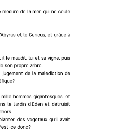
e mesure de la mer, qui ne coule
'Abyrus et le Gericus, et grâce à
l le maudit, lui et sa vigne, puis
 de son propre arbre.
le jugement de la malédiction de
éfique?
uf mille hommes gigantesques, et
s le Jardin d'Eden et détruisit
ehors.
planter des végétaux qu'il avait
Qu'est-ce donc?