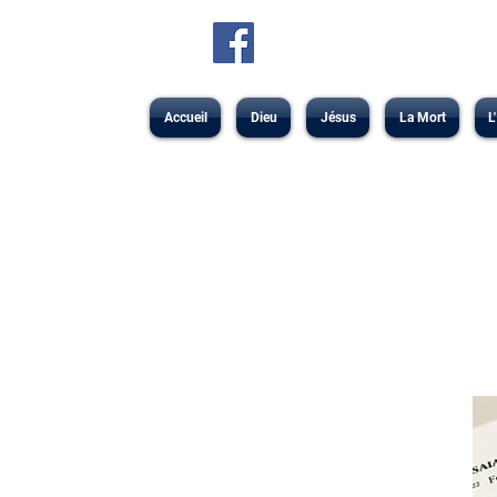
Accueil
Dieu
Jésus
La Mort
L