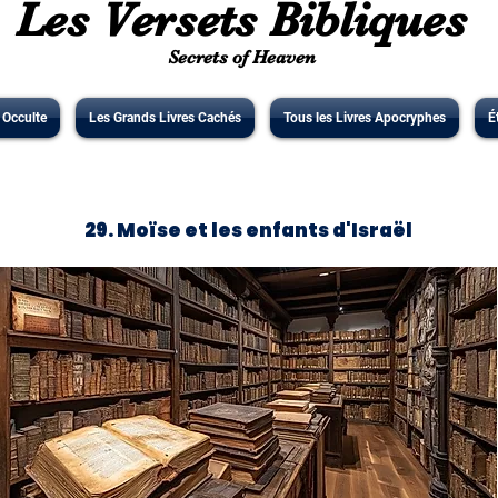
Les Versets Bibliques
Secrets of Heaven
' Occulte
Les Grands Livres Cachés
Tous les Livres Apocryphes
É
29. Moïse et les enfants d'Israël