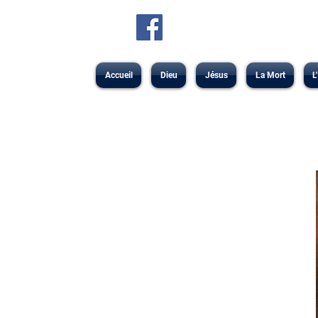
Accueil
Dieu
Jésus
La Mort
L