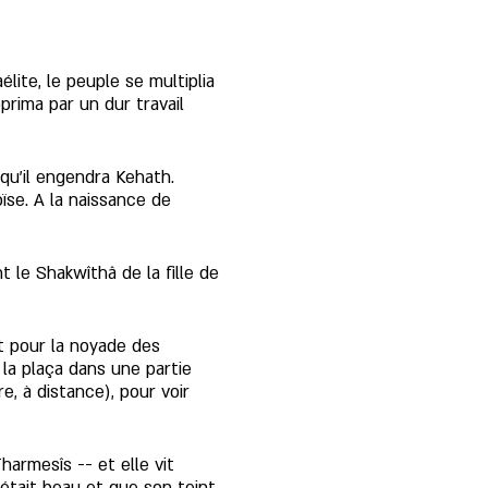
lite, le peuple se multiplia 
prima par un dur travail 
squ’il engendra Kehath. 
ïse. A la naissance de 
t le Shakwîthâ de la fille de 
t pour la noyade des 
 la plaça dans une partie 
e, à distance), pour voir 
Tharmesîs -- et elle vit 