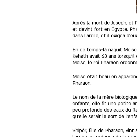
Après la mort de Joseph, et l
et devint fort en Égypte. Phar
dans l'argile, et il exigea d'
En ce temps-là naquit Moïse, f
Kehath avait 63 ans lorsqu’i
Moïse, le roi Pharaon ordonna
Moïse était beau en apparence
Pharaon. 
Le nom de la mère biologique
enfants, elle fit une petite a
peu profonde des eaux du fleuv
qu'elle serait le sort de l’enf
Shîpôr, fille de Pharaon, vint