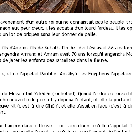
'avènement d'un autre roi qui ne connaissait pas le peuple israé
aon eut peur d'eux. Il les accabla d'un lourd fardeau, il les op
eux un lot de briques sans leur donner de paille.
ils d’Amram, fils de Kehath, fils de Lévi. Lévi avait 46 ans lor
l engendra Amram; et Amram avait 70 ans lorsqu’il engendra Mo
 de jeter les enfants des Israélites dans le fleuve.
, et on l’appelait Pantîl et Amlâkyâ. Les Egyptiens l’appelaien
 de Moïse était Yokâbâr (Jochebed). Quand l’ordre du roi sorti
rche couverte de poix, et y déposa l’enfant; et elle la porta et
e Nil (c’est-à-dire Gîhôn); et elle s’assit en face (c’est-à-dir
ant.
 se baigner dans le fleuve -- certains disent qu’elle s’appelait 