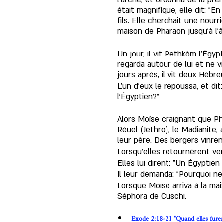
l’arche, et ordonna de la pren
était magnifique, elle dit: "E
fils. Elle cherchait une nourr
maison de Pharaon jusqu’à l’
Un jour, il vit Pethkôm l’Égyp
regarda autour de lui et ne vi
jours après, il vit deux Hébre
L’un d’eux le repoussa, et di
l’Égyptien?"
Alors Moïse craignant que Phar
Réuel (Jethro), le Madianite, 
leur père. Des bergers vinren
Lorsqu’elles retournèrent ver
Elles lui dirent: "Un Égyptien
Il leur demanda: "Pourquoi ne
Lorsque Moïse arriva à la mais
Séphora de Cuschi.
Exode 2:18-21 "Quand elles furent