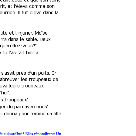
t était beau et que son teint 
prit, et l’éleva comme son 
urrice. Il fut élevé dans la 
te et l’injurier. Moïse 
terra dans le sable. Deux 
s querellez-vous?"
u l’as fait hier à 
s’assit près d'un puits. Or 
ur abreuver les troupeaux de 
uva leurs troupeaux. 
hui". 
es troupeaux". 
ger du pain avec nous". 
lui donna pour femme sa fille 
ôt aujourd'hui? Elles répondirent: Un 