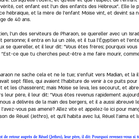
dre. Lorsqu’elle l’ouvrit, et qu’elle vit que l’aspect de l'enfan
n vérité, cet enfant est l’un des enfants des Hébreux". Elle le 
ice hébraïque, et la mère de l’enfant Moïse vint, et devint sa no
âge de 40 ans.
tien, l’un des serviteurs de Pharaon, se quereller avec un Israéli
t personne; il entra en lui un zèle, et il tua l’Égyptien et l’en
ux se quereller, et il leur dit: "Vous êtes frères; pourquoi vou
t: "Est-ce que tu cherches peut-être à me faire mourir, comme t
aon ne sache cela et ne le tue; s’enfuit vers Madian, et là il 
avait sept filles, qui avaient l'habiture de venir à ce puits po
t et les chassèrent; mais Moïse se leva, les secourut, et abre
s leur père, il leur dit: "Vous êtes revenus rapidement aujourd’
 nous a délivrés de la main des bergers, et il a aussi abreuvé l
 l’avez-vous pas amené? Allez vite et appelez-le ici pour man
on de Réuel (Jethro), et qu’il habita avec lui, Réuel l’aima et 
 de retour auprès de Réuel (Jethro), leur père, il dit: Pourquoi revenez-vous si t