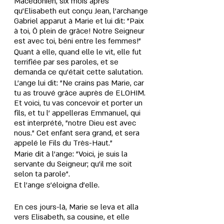
Macédonien, six mois après 
qu'Elisabeth eut conçu Jean, l’archange 
Gabriel apparut à Marie et lui dit: "Paix 
à toi, Ô plein de grâce! Notre Seigneur 
est avec toi, béni entre les femmes!" 
Quant à elle, quand elle le vit, elle fut 
terrifiée par ses paroles, et se 
demanda ce qu’était cette salutation. 
L’ange lui dit: "Ne crains pas Marie, car 
tu as trouvé grâce auprès de ELOHIM. 
Et voici, tu vas concevoir et porter un 
fils, et tu l' appelleras Emmanuel, qui 
est interprété, "notre Dieu est avec 
nous." Cet enfant sera grand, et sera 
appelé le Fils du Très-Haut." 
Marie dit à l’ange: "Voici, je suis la 
servante du Seigneur; qu’il me soit 
selon ta parole". 
Et l’ange s’éloigna d’elle.
En ces jours-là, Marie se leva et alla 
vers Elisabeth, sa cousine, et elle 