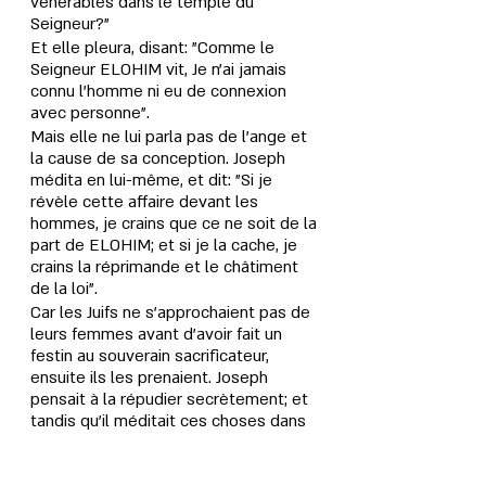
vénérables dans le temple du 
Seigneur?" 
Et elle pleura, disant: "Comme le 
Seigneur ELOHIM vit, Je n’ai jamais 
connu l’homme ni eu de connexion 
avec personne". 
Mais elle ne lui parla pas de l’ange et 
la cause de sa conception. Joseph 
médita en lui-même, et dit: "Si je 
révèle cette affaire devant les 
hommes, je crains que ce ne soit de la 
part de ELOHIM; et si je la cache, je 
crains la réprimande et le châtiment 
de la loi". 
Car les Juifs ne s’approchaient pas de 
leurs femmes avant d’avoir fait un 
festin au souverain sacrificateur, 
ensuite ils les prenaient. Joseph 
pensait à la répudier secrètement; et 
tandis qu’il méditait ces choses dans 
son coeur, l’ange du Seigneur lui 
apparut en songe, et dit: "Joseph, fils 