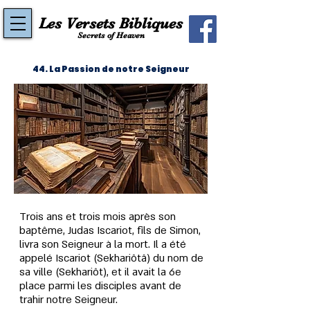
Les Versets Bibliques
Secrets of Heaven
44. La Passion de notre Seigneur
Trois ans et trois mois après son 
baptême, Judas Iscariot, fils de Simon, 
livra son Seigneur à la mort. Il a été 
appelé Iscariot (Sekhariôtâ) du nom de 
sa ville (Sekhariôt), et il avait la 6e 
place parmi les disciples avant de 
trahir notre Seigneur.