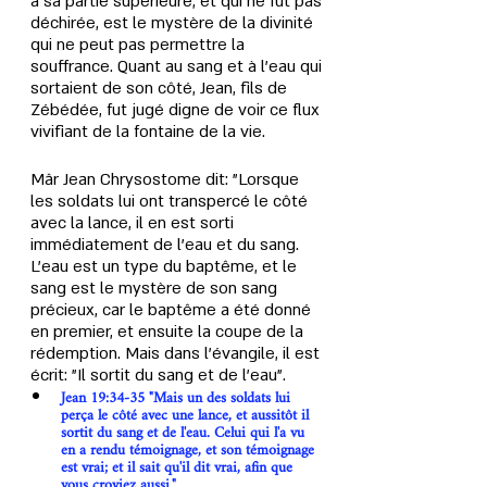
à sa partie supérieure, et qui ne fut pas 
déchirée, est le mystère de la divinité 
qui ne peut pas permettre la 
souffrance. Quant au sang et à l'eau qui 
sortaient de son côté, Jean, fils de 
Zébédée, fut jugé digne de voir ce flux 
vivifiant de la fontaine de la vie.
Mâr Jean Chrysostome dit: "Lorsque 
les soldats lui ont transpercé le côté 
avec la lance, il en est sorti 
immédiatement de l'eau et du sang. 
L'eau est un type du baptême, et le 
sang est le mystère de son sang 
précieux, car le baptême a été donné 
en premier, et ensuite la coupe de la 
rédemption. Mais dans l'évangile, il est 
écrit: "Il sortit du sang et de l'eau".
Jean 19:34-35 "Mais un des soldats lui 
perça le côté avec une lance, et aussitôt il 
sortit du sang et de l'eau. Celui qui l'a vu 
en a rendu témoignage, et son témoignage 
est vrai; et il sait qu'il dit vrai, afin que 
vous croyiez aussi."