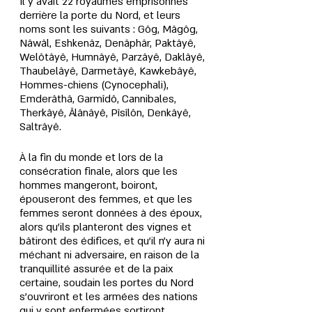
Il y avait 22 royaumes emprisonnés 
derrière la porte du Nord, et leurs 
noms sont les suivants : Gôg, Mâgôg, 
Nâwâl, Eshkenâz, Denâphâr, Paktâyê, 
Welôtâyê, Humnâyê, Parzâyê, Daklâyê, 
Thaubelâyê, Darmetâyê, Kawkebâyê, 
Hommes-chiens (Cynocephali), 
Emderâthâ, Garmîdô, Cannibales, 
Therkâyê, Âlânâyê, Pîsîlôn, Denkâyê, 
Saltrâyê.
À la fin du monde et lors de la 
consécration finale, alors que les 
hommes mangeront, boiront, 
épouseront des femmes, et que les 
femmes seront données à des époux, 
alors qu'ils planteront des vignes et 
bâtiront des édifices, et qu'il n'y aura ni 
méchant ni adversaire, en raison de la 
tranquillité assurée et de la paix 
certaine, soudain les portes du Nord 
s'ouvriront et les armées des nations 
qui y sont enfermées sortiront. 