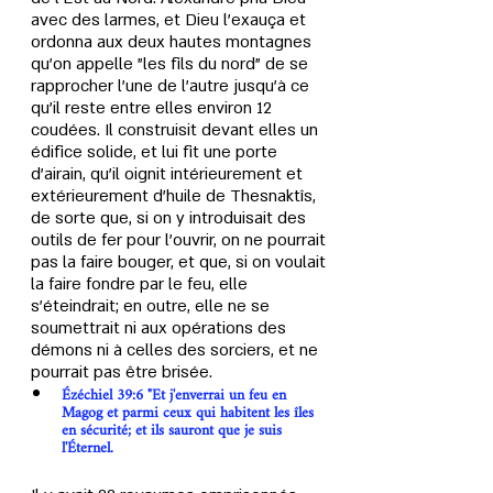
avec des larmes, et Dieu l'exauça et 
ordonna aux deux hautes montagnes 
qu'on appelle "les fils du nord" de se 
rapprocher l'une de l'autre jusqu'à ce 
qu'il reste entre elles environ 12 
coudées. Il construisit devant elles un 
édifice solide, et lui fit une porte 
d'airain, qu'il oignit intérieurement et 
extérieurement d'huile de Thesnaktîs, 
de sorte que, si on y introduisait des 
outils de fer pour l'ouvrir, on ne pourrait 
pas la faire bouger, et que, si on voulait 
la faire fondre par le feu, elle 
s'éteindrait; en outre, elle ne se 
soumettrait ni aux opérations des 
démons ni à celles des sorciers, et ne 
pourrait pas être brisée.
Ézéchiel 39:6 "Et j'enverrai un feu en 
Magog et parmi ceux qui habitent les îles 
en sécurité; et ils sauront que je suis 
l'Éternel.