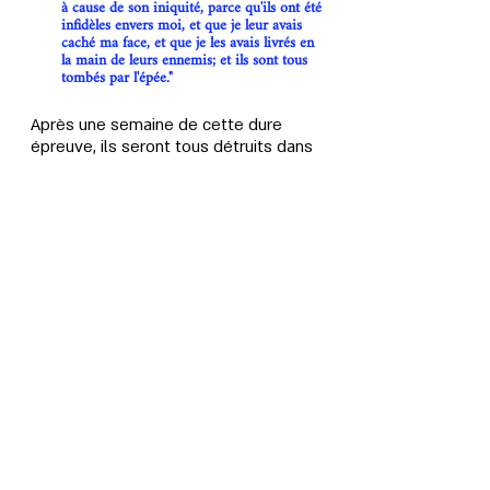
à cause de son iniquité, parce qu'ils ont été 
infidèles envers moi, et que je leur avais 
caché ma face, et que je les avais livrés en 
la main de leurs ennemis; et ils sont tous 
tombés par l'épée."
Après une semaine de cette dure 
épreuve, ils seront tous détruits dans 
la plaine de Joppé, car c'est là que 
tous ces gens seront rassemblés, 
avec leurs femmes, leurs fils et leurs 
filles, et, sur l'ordre de Dieu, une des 
armées d'anges descendra et les 
détruira en un instant.
Ézéchiel 38:2-8 "Fils d'homme, tourne ta 
face vers Gog, le pays de Magog, le prince 
de Rosh, de Méschec et de Tubal, et 
prophétise contre lui, et dis: Ainsi dit le 
Seigneur, l'Éternel: Voici, j'en veux à toi, 
Gog, prince de Rosh, de Méshec et de 
Tubal! et je te ferai retourner, et je mettrai 
un anneau dans tes mâchoires, et je te ferai 
sortir, toi et toute ton armée, chevaux et 
cavaliers, tous parfaitement équipés, un 
grand rassemblement, avec le bouclier et 