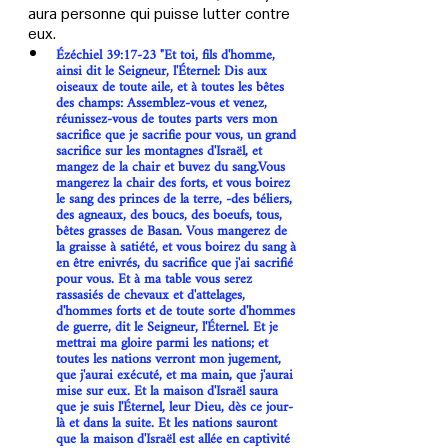
aura personne qui puisse lutter contre 
eux.
Ézéchiel 39:17-23 "Et toi, fils d'homme, 
ainsi dit le Seigneur, l'Éternel: Dis aux 
oiseaux de toute aile, et à toutes les bêtes 
des champs: Assemblez-vous et venez, 
réunissez-vous de toutes parts vers mon 
sacrifice que je sacrifie pour vous, un grand 
sacrifice sur les montagnes d'Israël, et 
mangez de la chair et buvez du sang.Vous 
mangerez la chair des forts, et vous boirez 
le sang des princes de la terre, -des béliers, 
des agneaux, des boucs, des boeufs, tous, 
bêtes grasses de Basan. Vous mangerez de 
la graisse à satiété, et vous boirez du sang à 
en être enivrés, du sacrifice que j'ai sacrifié 
pour vous. Et à ma table vous serez 
rassasiés de chevaux et d'attelages, 
d'hommes forts et de toute sorte d'hommes 
de guerre, dit le Seigneur, l'Éternel. Et je 
mettrai ma gloire parmi les nations; et 
toutes les nations verront mon jugement, 
que j'aurai exécuté, et ma main, que j'aurai 
mise sur eux. Et la maison d'Israël saura 
que je suis l'Éternel, leur Dieu, dès ce jour-
là et dans la suite. Et les nations sauront 
que la maison d'Israël est allée en captivité 