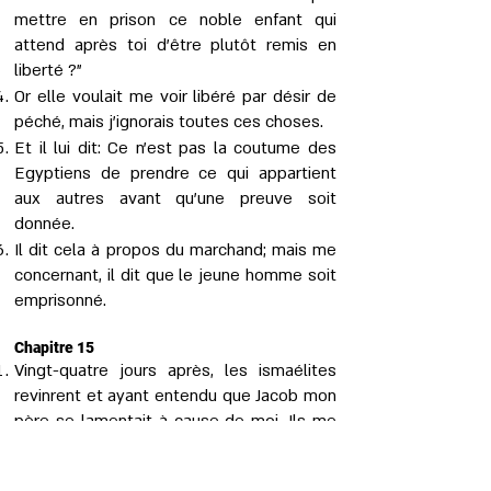
mettre en prison ce noble enfant qui
attend après toi d’être plutôt remis en
liberté ?"
Or elle voulait me voir libéré par désir de
péché, mais j'ignorais toutes ces choses.
Et il lui dit: Ce n’est pas la coutume des
Egyptiens de prendre ce qui appartient
aux autres avant qu’une preuve soit
donnée.
Il dit cela à propos du marchand; mais me
concernant, il dit que le jeune homme soit
emprisonné.
Chapitre 15
Vingt-quatre jours après, les ismaélites
revinrent et ayant entendu que Jacob mon
père se lamentait à cause de moi. Ils me
dirent:
Comment se fait-il que tu aies dit être un