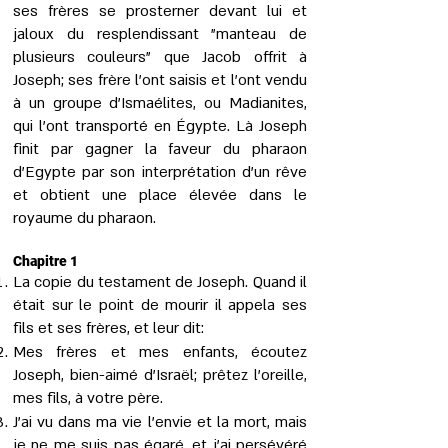
ses frères se prosterner devant lui et
jaloux du resplendissant "manteau de
plusieurs couleurs" que Jacob offrit à
Joseph; ses frère l'ont saisis et l'ont vendu
à un groupe d’Ismaélites, ou Madianites,
qui l'ont transporté en Égypte. Là Joseph
finit par gagner la faveur du pharaon
d’Egypte par son interprétation d’un rêve
et obtient une place élevée dans le
royaume du pharaon.
Chapitre 1
La copie du testament de Joseph. Quand il
était sur le point de mourir il appela ses
fils et ses frères, et leur dit:
Mes frères et mes enfants, écoutez
Joseph, bien-aimé d’Israël; prêtez l’oreille,
mes fils, à votre père.
J’ai vu dans ma vie l’envie et la mort, mais
je ne me suis pas égaré, et j’ai persévéré