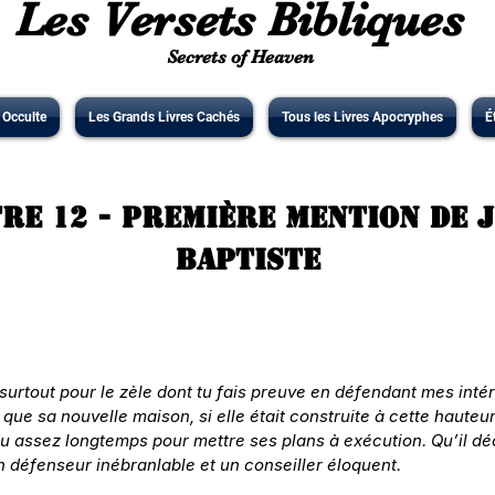
Les Versets Bibliques
Secrets of Heaven
' Occulte
Les Grands Livres Cachés
Tous les Livres Apocryphes
É
re 12 - Première Mention de 
Baptiste
t surtout pour le zèle dont tu fais preuve en défendant mes int
ue sa nouvelle maison, si elle était construite à cette hauteur
du assez longtemps pour mettre ses plans à exécution. Qu’il d
un défenseur inébranlable et un conseiller éloquent.