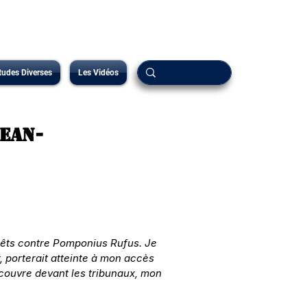
tudes Diverses
Les Vidéos
Jean-
érêts contre Pomponius Rufus. Je 
, porterait atteinte à mon accès 
écouvre devant les tribunaux, mon 