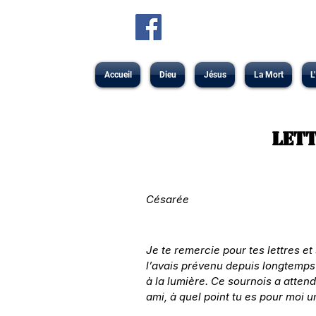
Accueil
Dieu
Jésus
La Mort
L
Lett
Césarée
Je te remercie pour tes lettres e
l’avais prévenu depuis longtemps q
à la lumière. Ce sournois a atten
ami, à quel point tu es pour moi 