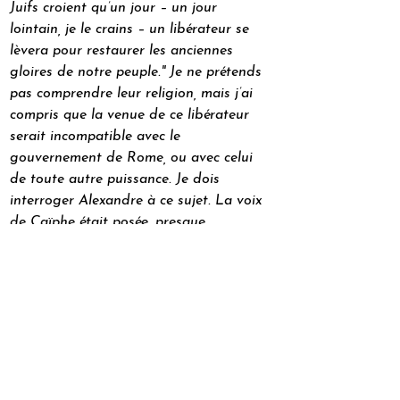
Juifs croient qu’un jour – un jour 
lointain, je le crains – un libérateur se 
lèvera pour restaurer les anciennes 
gloires de notre peuple." Je ne prétends 
pas comprendre leur religion, mais j’ai 
compris que la venue de ce libérateur 
serait incompatible avec le 
gouvernement de Rome, ou avec celui 
de toute autre puissance. Je dois 
interroger Alexandre à ce sujet. La voix 
de Caïphe était posée, presque 
désinvolte, lorsqu'il m'a parlé. J'en déduis 
que lui et ses amis ne toléreront aucun 
rival, qu'il s'agisse de rois ou de messies, 
qui mettrait en péril leur pouvoir sous le 
règne de César.
J'ai remercié Caïphe et lui ai demandé 