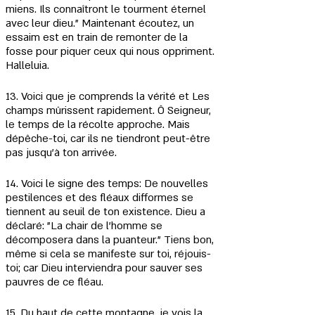
miens. Ils connaîtront le tourment éternel 
avec leur dieu." Maintenant écoutez, un 
essaim est en train de remonter de la 
fosse pour piquer ceux qui nous oppriment. 
Halleluia.
13. Voici que je comprends la vérité et Les 
champs mûrissent rapidement. Ô Seigneur, 
le temps de la récolte approche. Mais 
dépêche-toi, car ils ne tiendront peut-être 
pas jusqu'à ton arrivée.
14. Voici le signe des temps: De nouvelles 
pestilences et des fléaux difformes se 
tiennent au seuil de ton existence. Dieu a 
déclaré: "La chair de l'homme se 
décomposera dans la puanteur." Tiens bon, 
même si cela se manifeste sur toi, réjouis-
toi; car Dieu interviendra pour sauver ses 
pauvres de ce fléau.
15. Du haut de cette montagne, je vois la 