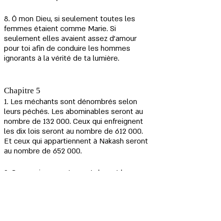
8. Ô mon Dieu, si seulement toutes les 
femmes étaient comme Marie. Si 
seulement elles avaient assez d'amour 
pour toi afin de conduire les hommes 
ignorants à la vérité de ta lumière.
Chapitre 5
1. Les méchants sont dénombrés selon 
leurs péchés. Les abominables seront au 
nombre de 132 000. Ceux qui enfreignent 
les dix lois seront au nombre de 612 000. 
Et ceux qui appartiennent à Nakash seront 
au nombre de 652 000.
2. Ceux qui se prosternent devant les 
statues seront au nombre de 150 000. Ceux 
qui honorent 
Therion*
 seront au nombre de 
244 000.
*Therion signifie un animal sauvage, une bête, ou une 
bête sauvage. Métaphoriquement c'est un homme 