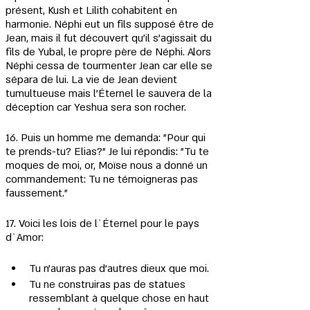
présent, Kush et Lilith cohabitent en 
harmonie. Néphi eut un fils supposé être de 
Jean, mais il fut découvert qu'il s'agissait du 
fils de Yubal, le propre père de Néphi. Alors 
Néphi cessa de tourmenter Jean car elle se 
sépara de lui. La vie de Jean devient 
tumultueuse mais l'Éternel le sauvera de la 
déception car Yeshua sera son rocher.
16. Puis un homme me demanda: "Pour qui 
te prends-tu? Elias?" Je lui répondis: "Tu te 
moques de moi, or, Moïse nous a donné un 
commandement: Tu ne témoigneras pas 
faussement."
17. Voici les lois de l`Éternel pour le pays 
d`Amor:
Tu n'auras pas d'autres dieux que moi.
Tu ne construiras pas de statues 
ressemblant à quelque chose en haut 