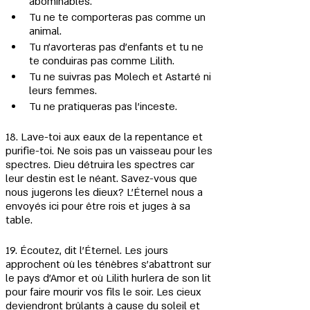
abominables.
Tu ne te comporteras pas comme un 
animal.
Tu n'avorteras pas d'enfants et tu ne 
te conduiras pas comme Lilith.
Tu ne suivras pas Molech et Astarté ni 
leurs femmes.
Tu ne pratiqueras pas l'inceste.
18. Lave-toi aux eaux de la repentance et 
purifie-toi. Ne sois pas un vaisseau pour les 
spectres. Dieu détruira les spectres car 
leur destin est le néant. Savez-vous que 
nous jugerons les dieux? L'Éternel nous a 
envoyés ici pour être rois et juges à sa 
table.
19. Écoutez, dit l'Éternel. Les jours 
approchent où les ténèbres s'abattront sur 
le pays d'Amor et où Lilith hurlera de son lit 
pour faire mourir vos fils le soir. Les cieux 
deviendront brûlants à cause du soleil et 