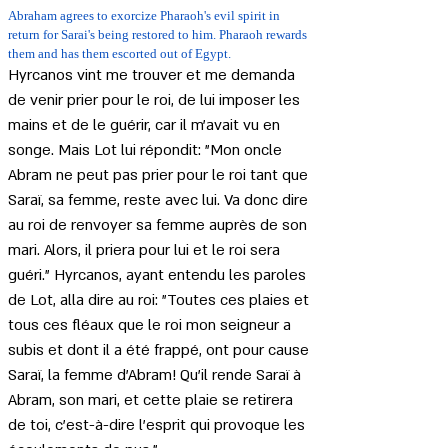
Abraham agrees to exorcize Pharaoh's evil spirit in 
return for Sarai's being restored to him. Pharaoh rewards 
them and has them escorted out of Egypt.
Hyrcanos vint me trouver et me demanda 
de venir prier pour le roi, de lui imposer les 
mains et de le guérir, car il m'avait vu en 
songe. Mais Lot lui répondit: "Mon oncle 
Abram ne peut pas prier pour le roi tant que 
Saraï, sa femme, reste avec lui. Va donc dire 
au roi de renvoyer sa femme auprès de son 
mari. Alors, il priera pour lui et le roi sera 
guéri." Hyrcanos, ayant entendu les paroles 
de Lot, alla dire au roi: "Toutes ces plaies et 
tous ces fléaux que le roi mon seigneur a 
subis et dont il a été frappé, ont pour cause 
Saraï, la femme d'Abram! Qu'il rende Saraï à 
Abram, son mari, et cette plaie se retirera 
de toi, c'est-à-dire l'esprit qui provoque les 