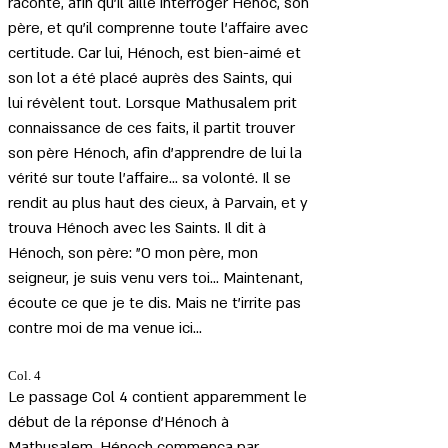
raconté, afin qu'il aille interroger Hénoc, son 
père, et qu'il comprenne toute l'affaire avec 
certitude. Car lui, Hénoch, est bien-aimé et 
son lot a été placé auprès des Saints, qui 
lui révèlent tout. Lorsque Mathusalem prit 
connaissance de ces faits, il partit trouver 
son père Hénoch, afin d'apprendre de lui la 
vérité sur toute l'affaire... sa volonté. Il se 
rendit au plus haut des cieux, à Parvain, et y 
trouva Hénoch avec les Saints. Il dit à 
Hénoch, son père: "O mon père, mon 
seigneur, je suis venu vers toi... Maintenant, 
écoute ce que je te dis. Mais ne t'irrite pas 
contre moi de ma venue ici...
Col. 4 
Le passage Col 4 contient apparemment le 
début de la réponse d'Hénoch à 
Mathusalem. Hénoch commença par 