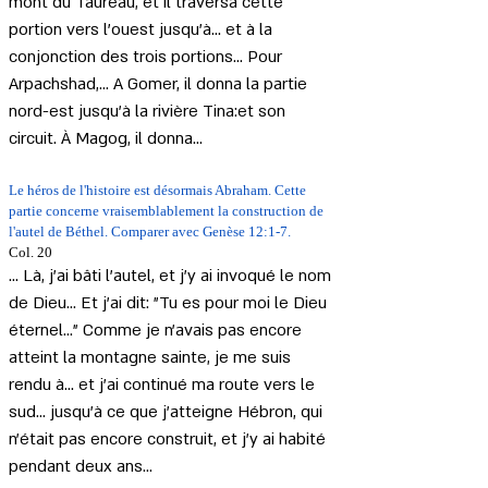
mont du Taureau, et il traversa cette 
portion vers l'ouest jusqu'à... et à la 
conjonction des trois portions... Pour 
Arpachshad,... A Gomer, il donna la partie 
nord-est jusqu'à la rivière Tina:et son 
circuit. À Magog, il donna...
Le héros de l'histoire est désormais Abraham. Cette 
partie concerne vraisemblablement la construction de 
l'autel de Béthel. Comparer avec Genèse 12:1-7.
Col. 20 
... Là, j'ai bâti l'autel, et j'y ai invoqué le nom 
de Dieu... Et j'ai dit: "Tu es pour moi le Dieu 
éternel..." Comme je n'avais pas encore 
atteint la montagne sainte, je me suis 
rendu à... et j'ai continué ma route vers le 
sud... jusqu'à ce que j'atteigne Hébron, qui 
n'était pas encore construit, et j'y ai habité 
pendant deux ans...