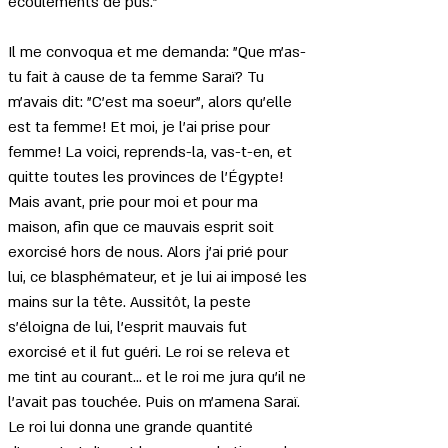
écoulements de pus."
Il me convoqua et me demanda: "Que m'as-
tu fait à cause de ta femme Saraï? Tu 
m'avais dit: "C'est ma soeur", alors qu'elle 
est ta femme! Et moi, je l'ai prise pour 
femme! La voici, reprends-la, vas-t-en, et 
quitte toutes les provinces de l'Égypte! 
Mais avant, prie pour moi et pour ma 
maison, afin que ce mauvais esprit soit 
exorcisé hors de nous. Alors j'ai prié pour 
lui, ce blasphémateur, et je lui ai imposé les 
mains sur la tête. Aussitôt, la peste 
s'éloigna de lui, l'esprit mauvais fut 
exorcisé et il fut guéri. Le roi se releva et 
me tint au courant... et le roi me jura qu'il ne 
l'avait pas touchée. Puis on m'amena Saraï. 
Le roi lui donna une grande quantité 