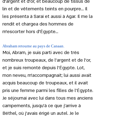
d'argent et d'or, et beaucoup de tissus de 
lin et de vêtements teints en pourpre... Il 
les présenta à Saraï et aussi à Agar. Il me la 
rendit et chargea des hommes de 
m'escorter hors d'Égypte...
Abraham retourne au pays de Canaan.
Moi, Abram, je suis parti avec de très 
nombreux troupeaux, de l'argent et de l'or, 
et je suis remonté depuis l'Égypte. Lot, 
mon neveu, m'accompagnait; lui aussi avait 
acquis beaucoup de troupeaux, et il avait 
pris une femme parmi les filles de l'Égypte. 
Je séjournai avec lui dans tous mes anciens 
campements, jusqu'à ce que j'arrive à 
Béthel, où j'avais érigé un autel. Je le 
rebâtis et j'offris au Dieu Très-Haut des 
holocaustes et des offrandes de blé. Là, j'ai 