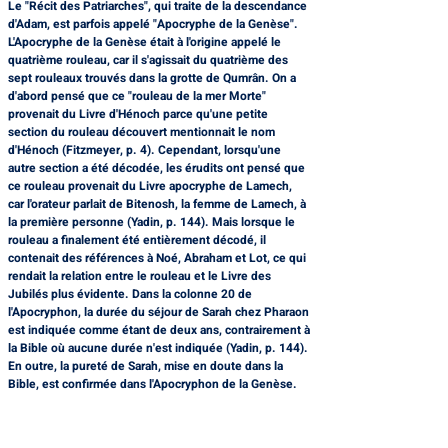
Le "Récit des Patriarches", qui traite de la descendance 
d'Adam, est parfois appelé "Apocryphe de la Genèse". 
L'Apocryphe de la Genèse était à l'origine appelé le 
quatrième rouleau, car il s'agissait du quatrième des 
sept rouleaux trouvés dans la grotte de Qumrân. On a 
d'abord pensé que ce "rouleau de la mer Morte" 
provenait du Livre d'Hénoch parce qu'une petite 
section du rouleau découvert mentionnait le nom 
d'Hénoch (Fitzmeyer, p. 4). Cependant, lorsqu'une 
autre section a été décodée, les érudits ont pensé que 
ce rouleau provenait du Livre apocryphe de Lamech, 
car l'orateur parlait de Bitenosh, la femme de Lamech, à 
la première personne (Yadin, p. 144). Mais lorsque le 
rouleau a finalement été entièrement décodé, il 
contenait des références à Noé, Abraham et Lot, ce qui 
rendait la relation entre le rouleau et le Livre des 
Jubilés plus évidente. Dans la colonne 20 de 
l'Apocryphon, la durée du séjour de Sarah chez Pharaon 
est indiquée comme étant de deux ans, contrairement à 
la Bible où aucune durée n'est indiquée (Yadin, p. 144). 
En outre, la pureté de Sarah, mise en doute dans la 
Bible, est confirmée dans l'Apocryphon de la Genèse.