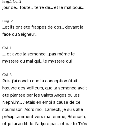
Frag.1 Col 2:
jour de... toute... terre de... et le mal pour...
Frag. 2
...et ils ont été frappés de dos... devant la 
face du Seigneur...
Col. 1
.... et avec la semence....pas même le 
mystère du mal qui....le mystère qui
Col. 3
Puis j'ai conclu que la conception était 
l'œuvre des Veilleurs, que la semence avait 
été plantée par les Saints Anges ou les 
Nephilim... J'étais en émoi à cause de ce 
nourrisson. Alors moi, Lamech, je suis allé 
précipitamment vers ma femme, Bitenosh, 
et je lui ai dit: Je t'adjure par... et par le Très-