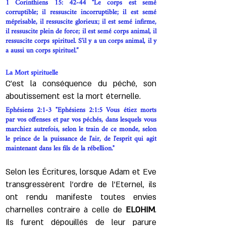
1 Corinthiens 15: 42-44 “Le corps est semé
corruptible; il ressuscite incorruptible; il est semé
méprisable, il ressuscite glorieux; il est semé infirme,
il ressuscite plein de force; il est semé corps animal, il
ressuscite corps spirituel. S'il y a un corps animal, il y
a aussi un corps spirituel.”
La Mort spirituelle
C’est la conséquence du péché, son
aboutissement est la mort éternelle.
Ephésiens 2:1-3 "Ephésiens 2:1:5 Vous étiez morts
par vos offenses et par vos péchés, dans lesquels vous
marchiez autrefois, selon le train de ce monde, selon
le prince de la puissance de l'air, de l'esprit qui agit
maintenant dans les fils de la rébellion."
Selon les Écritures, lorsque Adam et Eve
transgressèrent l'ordre de l’Eternel, ils
ont rendu manifeste toutes envies
charnelles contraire à celle de
ELOHIM
.
Ils furent dépouillés de leur parure