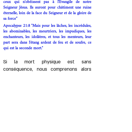
ceux qui n'obéissent pas à l'Évangile de notre
Seigneur Jésus. Ils auront pour châtiment une ruine
éternelle, loin de la face du Seigneur et de la gloire de
sa force”
Apocalypse 21:8 "Mais pour les lâches, les incrédules,
les abominables, les meurtriers, les impudiques, les
enchanteurs, les idolâtres, et tous les menteurs, leur
part sera dans l'étang ardent de feu et de soufre, ce
qui est la seconde mort."
Si la mort physique est sans
conséquence, nous comprenons alors
que
YAHWEH
a du zèle pour la mort
physique de ceux qui sont
spirituellement vivant en
YESHUA
.
Matthieu 24:22 Et si le Seigneur n’avait abrégé ces
jours-là, aucune chair n’aurait été sauvée: mais à
cause des élus lesquels, il a chois.is, il a abrégé les
jours
Ésaïe 57:1-2 “les hommes miséricordieux sont
emportés, sans que nul considère que l'homme droit