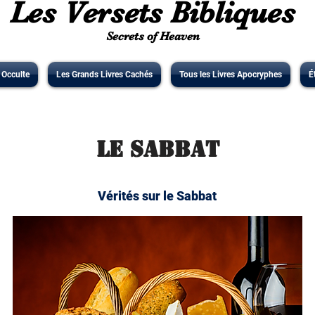
Les Versets Bibliques
Secrets of Heaven
' Occulte
Les Grands Livres Cachés
Tous les Livres Apocryphes
É
Le Sabbat
Vérités sur le Sabbat