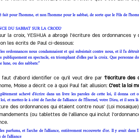
été fait pour l'homme, et non l'homme pour le sabbat, de sorte que le Fils de l'h
NCE DU SABBAT SUR LA CROIX?
sur la croix, YESHUA a abrogé l’écriture des ordonnances y c
lon les écrits de Paul ci-dessous:
 les ordonnances nous condamnaient et qui subsistait contre nous, et il l'a détruit 
rées publiquement en spectacle, en triomphant d'elles par la croix. Que personne 
le lune, ou des sabbats:”
faut d’abord identifier ce qu’il veut dire par
‘l’écriture des
ome, Moïse a décrit ce à quoi Paul fait allusion:
C'est la loi m
tement achevé d'écrire dans un livre les paroles de cette loi, il donna cet o
a loi, et mettez-le à côté de l'arche de l'alliance de l'Éternel, votre Dieu, et il ser
iture des ordonnances qui étaient contre nous’ (Loi mosaïque
ommandements (ou tablettes de l’alliance qui inclut l’ordonnan
nce.
es parfums, et l'arche de l'alliance, entièrement recouverte d'or. Il y avait dans 
 de l'alliance