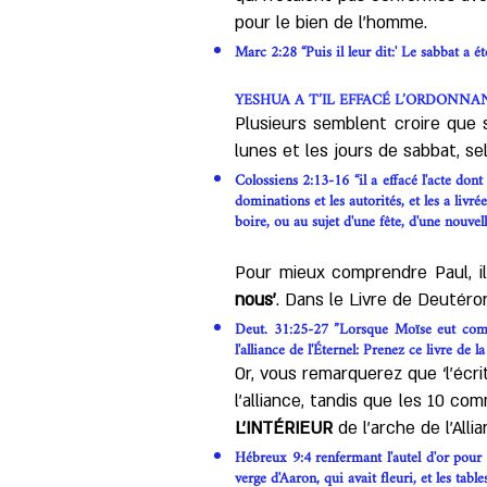
pour le bien de l’homme.
Marc 2:28 “Puis il leur dit:' Le sabbat a 
YESHUA A T’IL EFFACÉ L’ORDONNA
Plusieurs semblent croire que 
lunes et les jours de sabbat, se
Colossiens 2:13-16 “il a effacé l'acte dont
dominations et les autorités, et les a liv
boire, ou au sujet d'une fête, d'une nouvel
Pour mieux comprendre Paul, il 
nous’
. Dans le Livre de Deutéron
Deut. 31:25-27 ”Lorsque Moïse eut complè
l'alliance de l'Éternel: Prenez ce livre de l
Or, vous remarquerez que ‘l’écr
l’alliance, tandis que les 10 c
L'INTÉRIEUR
de l’arche de l’Allia
Hébreux 9:4 renfermant l'autel d'or pour l
verge d'Aaron, qui avait fleuri, et les tables