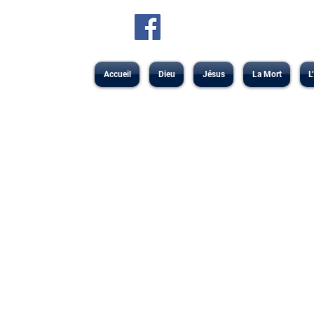
Accueil
Dieu
Jésus
La Mort
L