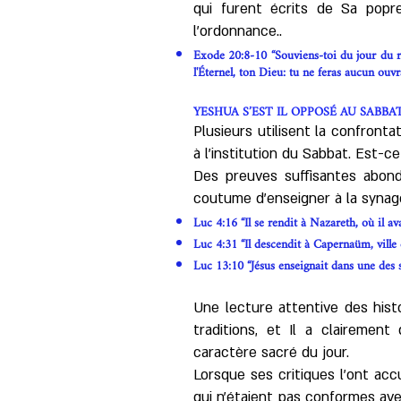
qui furent écrits de Sa popr
l’ordonnance..
Exode 20:8-10 “Souviens-toi du jour du rep
l'Éternel, ton Dieu: tu ne feras aucun ouvrage
YESHUA S’EST IL OPPOSÉ AU SABBA
Plusieurs utilisent la confront
à l'institution du Sabbat. Est-c
Des preuves suffisantes abon
coutume d’enseigner à la synag
Luc 4:16 “Il se rendit à Nazareth, où il ava
Luc 4:31 “Il descendit à Capernaüm, ville de
Luc 13:10 “Jésus enseignait dans une des s
Une lecture attentive des hist
traditions, et Il a clairemen
caractère sacré du jour.
Lorsque ses critiques l’ont acc
qui n’étaient pas conformes av