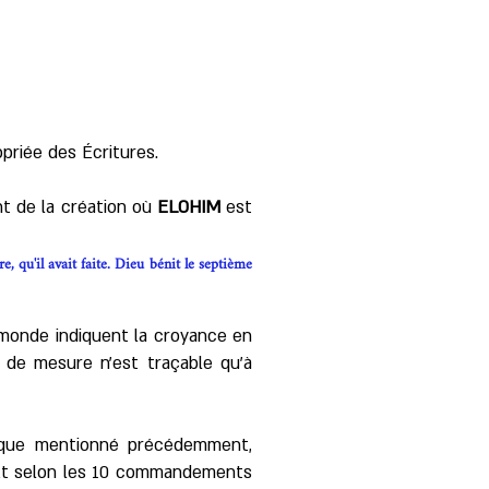
priée des Écritures.
nt de la création où
ELOHIM
est
, qu'il avait faite. Dieu bénit le septième
u monde indiquent la croyance en
 de mesure n’est traçable qu’à
l que mentionné précédemment,
. Et selon les 10 commandements