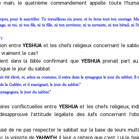
e main, le quatrième commandement appelle toute l'huma
os, pour le sanctifier. Tu travailleras six jours, et tu feras tout ton ouvrage. Ma
, ni toi, ni ton fils, ni ta fille, ni ton serviteur, ni ta servante, ni ton bétail, ni l
T?
ation entre
YESHUA
et les chefs religieux concernant le sabbat
e vraiment le cas?
dent dans la Bible confirmant que
YESHUA
prenait part au 
ogue le jour du sabbat
it été élevé, et, selon sa coutume, il entra dans la synagogue le jour du sabbat. Il s
 la Galilée; et il enseignait, le jour du sabbat.”
ynagogues, le jour du sabbat.”
oires conflictuelles entre
YESHUA
et les chefs religieux, ind
t désapprouvé l’attitude légaliste des Juifs concernant l’
usé de ne pas respecter le sabbat sur la base de leurs multi
ec la volonté de
YAHWEH
, il leur a réitéré que c’est Lui le Se