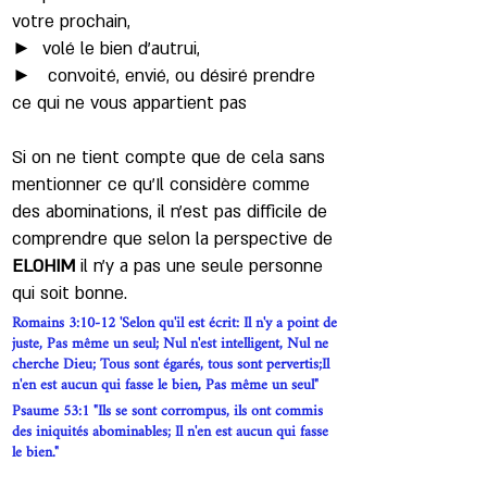
votre prochain,
► volé le bien d’autrui,
► convoité, envié, ou désiré prendre
ce qui ne vous appartient pas
Si on ne tient compte que de cela sans
mentionner ce qu'Il considère comme
des abominations, il n’est pas difficile de
comprendre que selon la perspective de
ELOHIM
il n’y a pas une seule personne
qui soit bonne.
Romains 3:10-12 'Selon qu'il est écrit: Il n'y a point de
juste, Pas même un seul; Nul n'est intelligent, Nul ne
cherche Dieu; Tous sont égarés, tous sont pervertis;Il
n'en est aucun qui fasse le bien, Pas même un seul"
Psaume 53:1 "Ils se sont corrompus, ils ont commis
des iniquités abominables; Il n'en est aucun qui fasse
le bien."
Ecclésiaste 7:20 “Non, il n'y a sur la terre point