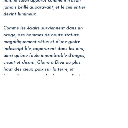
nuit; le soleil apparut comme il n'avait 
jamais brillé auparavant, et le ciel entier 
devint lumineux. 
Comme les éclairs surviennent dans un 
orage, des hommes de haute stature, 
magnifiquement vêtus et d'une gloire 
indescriptible, apparurent dans les airs, 
ainsi qu'une foule innombrable d'anges, 
criant et disant, Gloire à Dieu au plus 
haut des cieux, paix sur la terre, et 
bienveillance envers les hommes. Sortez 
du séjour des morts, vous qui êtes en 
esclavage dans les profondeurs de 
l'Hadès. Et à leur voix, toutes les 
montagnes et les collines furent 
ébranlées, les rochers se fendirent, et de 
grands gouffres se creusèrent dans la 
terre, de sorte que l'on pouvait voir les 