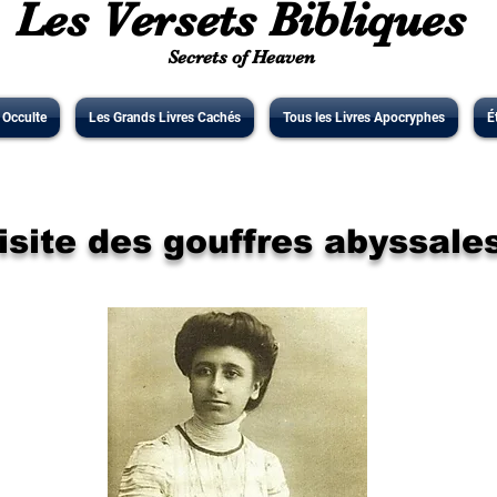
Les Versets Bibliques
Secrets of Heaven
' Occulte
Les Grands Livres Cachés
Tous les Livres Apocryphes
É
isite des gouffres abyssale