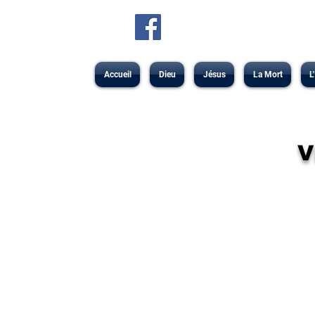
Accueil
Dieu
Jésus
La Mort
L
V