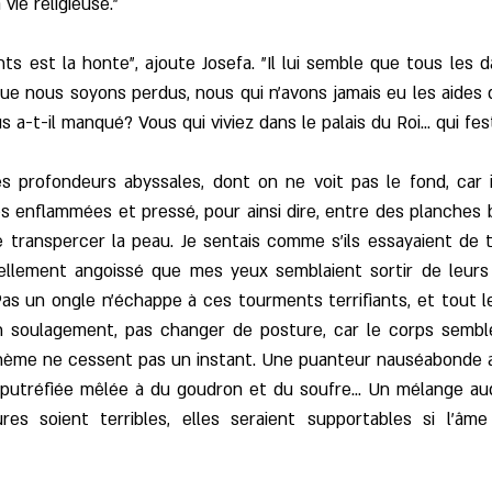
ie religieuse."
s est la honte", ajoute Josefa. "Il lui semble que tous les da
Que nous soyons perdus, nous qui n'avons jamais eu les aides d
s a-t-il manqué? Vous qui viviez dans le palais du Roi... qui fes
rofondeurs abyssales, dont on ne voit pas le fond, car il
s enflammées et pressé, pour ainsi dire, entre des planches 
 transpercer la peau. Je sentais comme s'ils essayaient de t
ellement angoissé que mes yeux semblaient sortir de leurs 
. Pas un ongle n'échappe à ces tourments terrifiants, et tout
 soulagement, pas changer de posture, car le corps semble
phème ne cessent pas un instant. Une puanteur nauséabonde a
 putréfiée mêlée à du goudron et du soufre... Un mélange au
es soient terribles, elles seraient supportables si l'âme