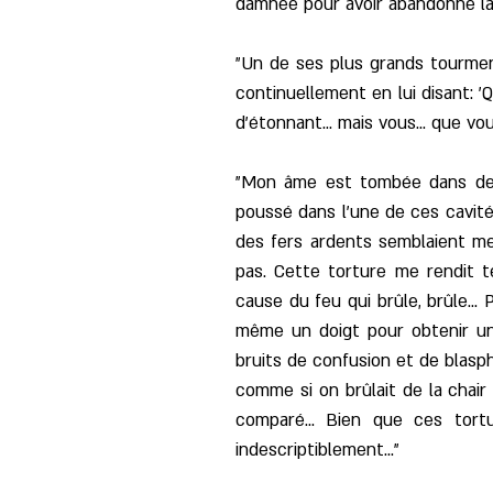
damnée pour avoir abandonné la v
"Un de ses plus grands tourment
continuellement en lui disant: '
d'étonnant... mais vous... que vou
"Mon âme est tombée dans des p
poussé dans l'une de ces cavité
des fers ardents semblaient me
pas. Cette torture me rendit t
cause du feu qui brûle, brûle..
même un doigt pour obtenir un
bruits de confusion et de blas
comme si on brûlait de la chair
comparé... Bien que ces tortur
indescriptiblement..."