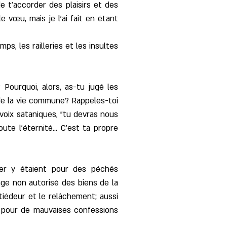
de t'accorder des plaisirs et des
 le vœu, mais je l'ai fait en étant
s, les railleries et les insultes
Pourquoi, alors, as-tu jugé les
 de la vie commune? Rappeles-toi
 voix sataniques, "tu devras nous
te l'éternité... C'est ta propre
fer y étaient pour des péchés
age non autorisé des biens de la
 tiédeur et le relâchement; aussi
.. pour de mauvaises confessions