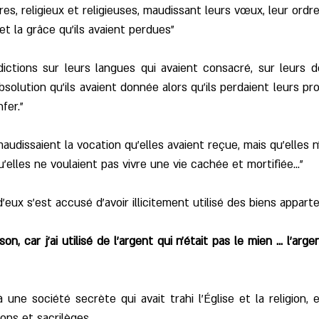
res, religieux et religieuses, maudissant leurs vœux, leur ordre
et la grâce qu'ils avaient perdues"
dictions sur leurs langues qui avaient consacré, sur leurs d
bsolution qu'ils avaient donnée alors qu'ils perdaient leurs pr
nfer."
audissaient la vocation qu'elles avaient reçue, mais qu'elles n'a
'elles ne voulaient pas vivre une vie cachée et mortifiée..."
n d'eux s'est accusé d'avoir illicitement utilisé des biens apparte
son, car j’ai utilisé de l’argent qui n’était pas le mien ... l’a
 une société secrète qui avait trahi l'Église et la religion, 
ons et sacrilèges.