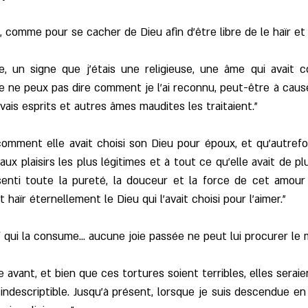
ite, comme pour se cacher de Dieu afin d'être libre de le haïr et
e, un signe que j'étais une religieuse, une âme qui avait 
Je ne peux pas dire comment je l'ai reconnu, peut-être à caus
vais esprits et autres âmes maudites les traitaient."
omment elle avait choisi son Dieu pour époux, et qu'autrefois 
aux plaisirs les plus légitimes et à tout ce qu'elle avait de pl
t senti toute la pureté, la douceur et la force de cet amour
 haïr éternellement le Dieu qui l'avait choisi pour l'aimer."
f qui la consume... aucune joie passée ne peut lui procurer le
e avant, et bien que ces tortures soient terribles, elles serai
 indescriptible. Jusqu'à présent, lorsque je suis descendue en 