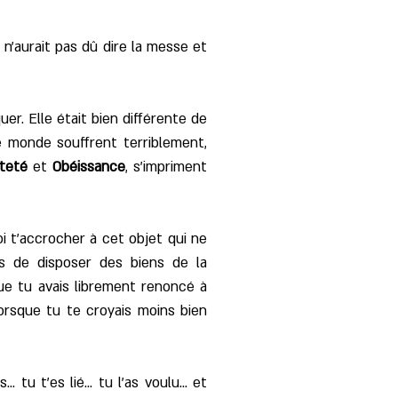
 n'aurait pas dû dire la messe et
uer. Elle était bien différente de
e monde souffrent terriblement,
teté
et
Obéissance
, s'impriment
oi t'accrocher à cet objet qui ne
is de disposer des biens de la
ue tu avais librement renoncé à
orsque tu te croyais moins bien
tu t'es lié... tu l'as voulu... et