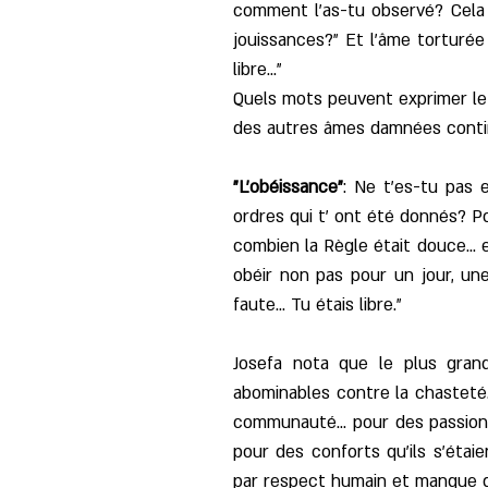
comment l'as-tu observé? Cela ét
jouissances?" Et l'âme torturée ré
libre..."
Quels mots peuvent exprimer le m
des autres âmes damnées conti
"L'obéissance"
: Ne t'es-tu pas 
ordres qui t' ont été donnés? P
combien la Règle était douce... 
obéir non pas pour un jour, une
faute... Tu étais libre."
Josefa nota que le plus gran
abominables contre la chasteté.
communauté... pour des passions 
pour des conforts qu'ils s'étai
par respect humain et manque d