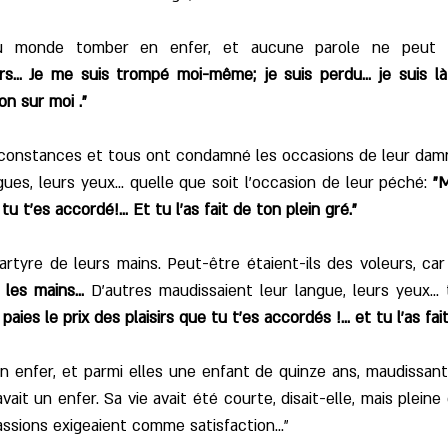
 monde tomber en enfer, et aucune parole ne peut éga
… Je me suis trompé moi-même; je suis perdu... je suis là p
on sur moi ."
irconstances et tous ont condamné les occasions de leur dam
ues, leurs yeux... quelle que soit l'occasion de leur péché:
"M
u t'es accordé!... Et tu l'as fait de ton plein gré."
rtyre de leurs mains. Peut-être étaient-ils des voleurs, car 
 les mains...
D'autres maudissaient leur langue, leurs yeux...
aies le prix des plaisirs que tu t'es accordés !... et tu l'as fait
en enfer, et parmi elles une enfant de quinze ans, maudissant
 avait un enfer. Sa vie avait été courte, disait-elle, mais plein
ssions exigeaient comme satisfaction..."