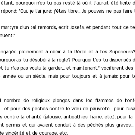
ant, pourquoi n'es-tu pas resté là où il t'aurait été licite 
pond: "Oui, je l'ai juré; j'étais libre... Je pouvais ne pas faire
artyre d'un tel remords, écrit Josefa, et pendant tout ce temp
nuent."
engagée pleinement à obéir à ta Règle et à tes Supérieurs? 
ourquoi as-tu désobéi à la règle? Pourquoi t'es-tu dispensés
et tu n'as pas voulu la garder... et maintenant," vocifèrent des
 année ou un siècle, mais pour toujours et à jamais; pour tou
d nombre de religieux plongés dans les flammes de l'en
.. et pour des péchés contre le vœu de pauvreté... pour l'us
contre la charité (jalousie, antipathies, haine, etc.), pour la
ent permis et qui avaient conduit à des péchés plus graves.
e sincérité et de courage, etc.