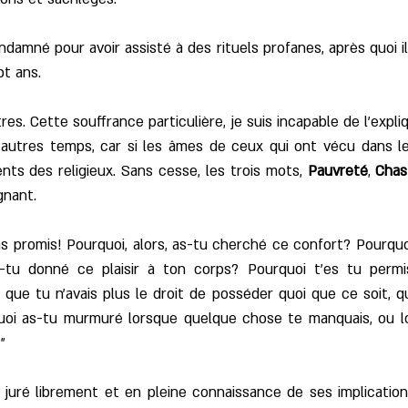
ondamné pour avoir assisté à des rituels profanes, après quoi il
pt ans.
res. Cette souffrance particulière, je suis incapable de l'expliq
d'autres temps, car si les âmes de ceux qui ont vécu dans l
ents des religieux. Sans cesse, les trois mots,
Pauvreté
,
Chas
gnant.
u as promis! Pourquoi, alors, as-tu cherché ce confort? Pourqu
s-tu donné ce plaisir à ton corps? Pourquoi t'es tu perm
ue tu n'avais plus le droit de posséder quoi que ce soit, q
quoi as-tu murmuré lorsque quelque chose te manquais, ou l
"
juré librement et en pleine connaissance de ses implications... 