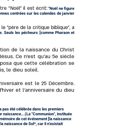
re "Noël" il est écrit:
"Noël ne figure
ïennes centrées sur les calendes de janvier
e "père de la critique biblique", a
aire. Seuls les pécheurs [comme Pharaon et
ation de la naissance du Christ
Jésus. Ce n'est qu'au 5e siècle
imposa que cette célébration se
, le dieu soleil.
niversaire est le 25 Décembre.
'hiver et l'anniversaire du dieu
'a pas été célébrée dans les premiers
leur naissance...(La "Communion", instituée
 en mémoire de cet événement [la naissance
a naissance de Sol*, car il n'existait