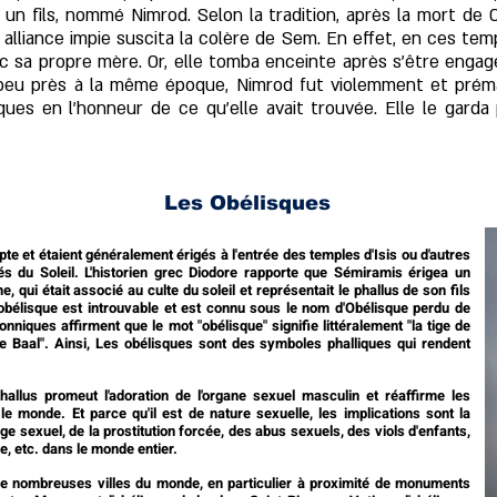
un fils, nommé Nimrod. Selon la tradition, après la mort d
lliance impie suscita la colère de Sem. En effet, en ces temps
c sa propre mère. Or, elle tomba enceinte après s'être engag
À peu près à la même époque, Nimrod fut violemment et pré
ques en l'honneur de ce qu'elle avait trouvée. Elle le garda 
Les Obélisques
te et étaient généralement érigés à l'entrée des temples d'Isis ou d'autres
s du Soleil.
L'historien grec Diodore rapporte que Sémiramis érigea un
 qui était associé au culte du soleil et représentait le phallus de son fils
 obélisque est introuvable et est connu sous le nom d'Obélisque perdu de
niques affirment que le mot "obélisque" signifie littéralement "la tige de
de Baal". Ainsi, Les obélisques sont des symboles phalliques qui rendent
hallus promeut l'adoration de l'organe sexuel masculin et réaffirme les
le monde. Et parce qu'il est de nature sexuelle, les implications sont la
ge sexuel, de la prostitution forcée, des abus sexuels, des viols d'enfants,
ie, etc. dans le monde entier.
e nombreuses villes du monde, en particulier à proximité de monuments