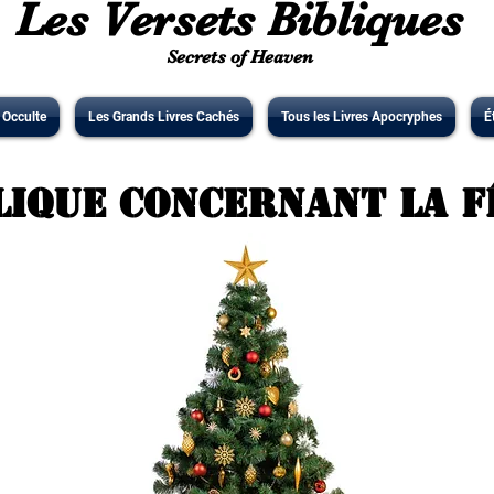
Les Versets Bibliques
Secrets of Heaven
' Occulte
Les Grands Livres Cachés
Tous les Livres Apocryphes
É
lique concernant la F