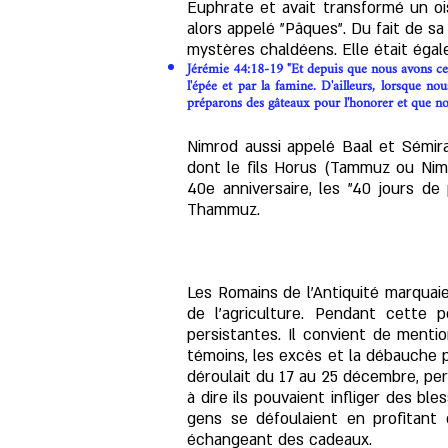
Euphrate et avait transformé un oi
alors appelé "Pâques". Du fait de sa 
mystères chaldéens. Elle était égalem
Jérémie 44:18-19 "Et depuis que nous avons cess
l'épée et par la famine. D'ailleurs, lorsque no
préparons des gâteaux pour l'honorer et que nou
Nimrod aussi appelé Baal et Sémira
dont le fils Horus (Tammuz ou Nim
40e anniversaire, les "40 jours de
Thammuz.
Les Romains de l'Antiquité marquaie
de l'agriculture. Pendant cette 
persistantes. Il convient de menti
témoins, les excès et la débauche p
déroulait du 17 au 25 décembre, pers
à dire ils pouvaient infliger des 
gens se défoulaient en profitant 
échangeant des cadeaux.