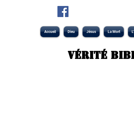
Accueil
Dieu
Jésus
La Mort
L
Vérité bib