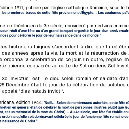
ition 1911, publiée par l'église catholique Romaine, sous le tit
.. les premières traces de cette fête proviennent d'Égypte... Les coutumes pa
gène un théologien du 3e siècle, considéré par certains comme l
aucun récit d'une fête ou d'un grand banquet organisé le jour d'un annivers
nces pour célébrer le jour de leur naissance dans ce monde."
les historiens laïques s'accordent à dire que la célébr
 des années après la vie, la mort et la résurrection de 
e ordonna la célébration de ce jour. En outre, l'église 
te païenne consacrée au culte de Sol ou deus Sol Invictis
 Sol Invictus est le dieu soleil romain et sa date d'an
 25 Décembre était le jour de la célébration du solstice d
t appelé "dies natalis Invicti".
ricana, édition 1944:
"
Noël... Selon de nombreuses autorités, cette fête n
 chrétien en général était de célébrer la mort de personnes illustres plutôt que 
nt, est un mémorial de la mort du Christ)... Au 4e siècle, une fête fut établie
le ordonna qu'elle soit dorénavant célébrée le jour de l'ancienne fête romaine de l
a naissance du Christ."