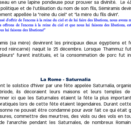
seau en une lapine pondeuse pour prouver sa divinité. Le 4
politique et de l'utilisation du nom de son fils, Sémiramis dev
ent appellée la "reine du ciel" et "la mère du fils divin".
é d'offrir de l'encens à la reine du ciel et de lui faire des libations, nous avon
us offrons de l'encens à la reine du ciel et que nous lui faisons des libations, 
s lui faisons des libations?"
mis (sa mère) devinrent les principaux dieux égyptiens et f
rod réincarné) naquit le 25 décembre. Lorsque Thammuz fut 
 pleurs" furent institués, et la consommation de porc fut i
La Rome - Saturnalia
nt le solstice d'hiver par une fête appelée Saturnalia, organi
période, ils décoraient leurs maisons et leurs temples de
onner ici que les Saturnales étaient la fête la plus import
ratiqués lors de cette fête étaient légendaires. Durant cett
onne ne pouvait être condamné pour avoir fait ce qui était gé
blessures, commettre des meurtres, des viols ou des vols en t
de l'anarchie pendant les Saturnales, de nombreux Romain