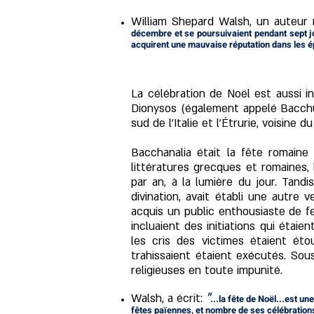
William Shepard Walsh, un auteur r
décembre et se poursuivaient pendant sept jo
acquirent une mauvaise réputation dans les é
La célébration de Noël est aussi i
Dionysos (également appelé Bacchus
sud de l'Italie et l'Étrurie, voisine 
Bacchanalia était la fête romaine 
littératures grecques et romaines,
par an, à la lumière du jour. Tand
divination, avait établi une autre
acquis un public enthousiaste de f
incluaient des initiations qui étaie
les cris des victimes étaient ét
trahissaient étaient exécutés. Sous
religieuses en toute impunité.
"
Walsh, a écrit:
...la fête de Noël...est u
fêtes païennes, et nombre de ses célébratio