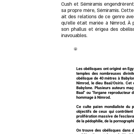
Cush et Sémiramis engendrèrent 
sa propre mère, Sémiramis. Cette a
ait des relations de ce genre ave
qu'elle était mariée à Nimrod. 
son phallus et érigea des obélis
inavouables.
Les obélisques ont originé en Egyp
temples des nombreuses divinité
obélisque de 40 mètres à Babylone,
Nimrod, le dieu Baal/Osiris. Cet
Babylone.
Plusieurs auteurs maçon
Baal" ou "l'organe reproducteur 
hommage à Nimrod.
Ce culte païen mondialiste du p
objectifs de ceux qui contrôlent 
prolifération massive de l'esclava
de la pédophilie, de la pornograph
On trouve des obélisques dans d