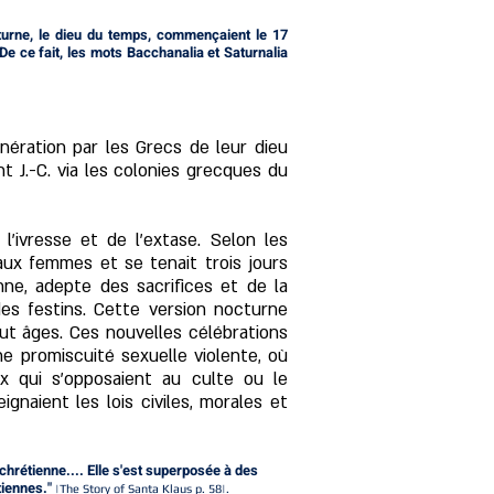
aturne, le dieu du temps, commençaient le 17
e ce fait, les mots Bacchanalia et Saturnalia
nération par les Grecs de leur dieu
 J.-C. via les colonies grecques du
l'ivresse et de l'extase. Selon les
aux femmes et se tenait trois jours
nne, adepte des sacrifices et de la
des festins. Cette version nocturne
ut âges. Ces nouvelles célébrations
une promiscuité sexuelle violente, où
x qui s'opposaient au culte ou le
gnaient les lois civiles, morales et
chrétienne.... Elle s'est superposée à des
iennes."
|The Story of Santa Klaus p. 58|.