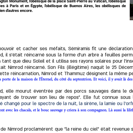
ton Monument, l'obélisque de la place Saint-Pierre au Vatican, l'obélisque
s à Paris et en Égypte, l'obélisque de Buenos Aires, les obélisques de
ien d'autres encore.
ouvoir et cacher ses méfaits, Sémiramis fit une déclaration
, il s'était réincarné sous la forme d'un arbre à feuilles per
 tant que dieu Soleil et il utilisa ses rayons solaires pour l'
tait Nimrod réincarné. Son Fils (illégitime) naquit le
25 Décem
cette réincarnation, Nimrod et Thammuz désignent la même p
la porte de la maison de l'Éternel, du côté du septentrion. Et
v
oici, il y avait là 
, elle mourut éventrée par des porcs sauvages dans le dés
sayant de trouver son lieu de repos". Elle fut connue sous 
é changé pour le spectre de la nuit, la sirène, la lamie ou l’orfr
nt avec les chacals, et le bouc sauvage y criera à son compagnon. Là aussi la lilit
de Nimrod proclamèrent que "la reine du ciel" était revenue su