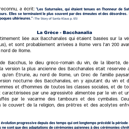
econnu, a écrit:
"Les Saturnales, qui étaient tenues en l'honneur de S
urs. Elles se terminaient le plus souvent par des émeutes et des désordres. D
poques ultérieures."
|The Story of Santa Klaus p. 65|
La Grèce -
Bacchanalia
ntimement liée aux Bacchanales qui étaient basées sur la vé
), et sont probablement arrivées à Rome vers l'an 200 avant
du nord de Rome.
de Bacchus, le dieu gréco-romain du vin, de la liberté, de 
 la version la plus ancienne des Bacchanales était réservée 
is qu'en Étrurie, au nord de Rome, un Grec de famille paysa
 version nocturne des Bacchanales, en y ajoutant du vin et 
emmes et d'hommes de toutes les classes sociales, et de to
nt caractérisées par une agressivité alimentée par le vin et 
ouffés par le vacarme des tambours et des cymbales. Ceu
 le couvert de la religion, des prêtres et des acolytes enfrei
ne évolution progressive depuis des temps qui ont longtemps précédé la période 
ns ne sont que des adaptations de cérémonies païennes à des cérémonies chrét