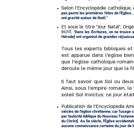
Selon l'Encyclopédie catholique, éd
pas parmi les premières fêtes de l'Église.
ont gravité autour de Noël."
Et sous le titre "Jour Natal", Ori
écrit:
"
Dans les Écritures, on ne trouve 
Hérode] ont organisé de grandes réjouissa
Tous les experts bibliques et 
est apparue dans l'église bien
que l'église catholique romain
déroule le même jour que la fê
Il faut savoir que
Sol ou deus
Ainsi, sous l'empire romain, le
soleil Sol Invictus: ce jour étai
Publication de l'Encyclopedia Ame
siècles de l'église chrétienne, car l'usage
par l'autorité biblique du Nouveau Testame
du Christ]. Au 5e siècle, l'Église occidenta
aucune connaissance certaine du jour de l