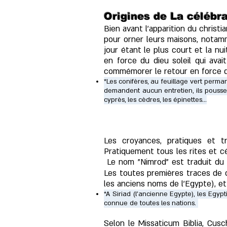
Origines de La célébr
Bien avant l'apparition du christi
pour orner leurs maisons, notamme
jour étant le plus court et la nu
en force du dieu soleil qui avait
commémorer le retour en force du
*Les conifères, au feuillage vert perman
demandent aucun entretien, ils poussent 
cyprès, les cèdres, les épinettes...
Les croyances, pratiques et t
Pratiquement tous les rites et cé
Le nom "Nimrod" est traduit du mo
Les toutes premières traces de c
les anciens noms de l'Egypte), e
*A Siriad (l'ancienne Egypte), les Egypt
connue de toutes les nations.
Selon le Missaticum Biblia, Cusc