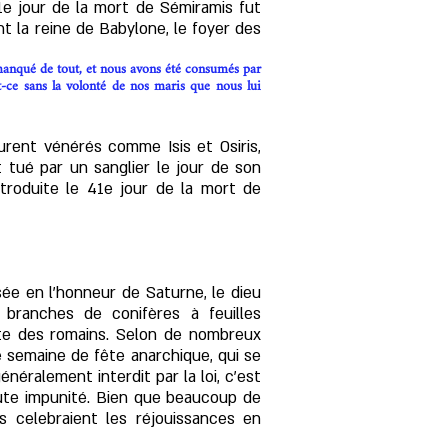
1e jour de la mort de Sémiramis fut
int la reine de Babylone, le foyer des
s manqué de tout, et nous avons été consumés par
est-ce sans la volonté de nos maris que nous lui
urent vénérés comme Isis et Osiris,
tué par un sanglier le jour de son
ntroduite le 41e jour de la mort de
sée en l'honneur de Saturne, le dieu
 branches de conifères à feuilles
ante des romains. Selon de nombreux
e semaine de fête anarchique, qui se
néralement interdit par la loi, c'est
oute impunité. Bien que beaucoup de
s celebraient les réjouissances en