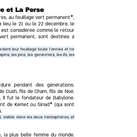
e et La Perse
ères, au feuillage vert permanent
*
,
a lieu le 21 ou le 22 décembre, le
née est considérée comme le retour
 vert per
manent
, sont destinés à
ardent leur feuillage toute l'année et ne
s, les pins, les genévriers, les ifs, les
rduré pendant des générations.
e Cush, fils de Cham, fils de Noé.
. Il fut le fondateur de Babylone.
ent de Kemet ou Siriad
*
(qui sont
s.
it, visible dans les deux hémisphères, et
m), la plus belle femme du monde.