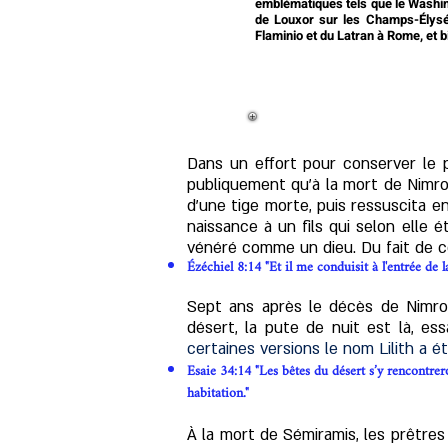
emblématiques tels que le Washing
de Louxor sur les Champs-Élysée
Flaminio et du Latran à Rome, et b
Dans un effort pour conserver le p
publiquement qu’à la mort de Nimrod
d'une tige morte, puis ressuscita en
naissance à un fils qui selon elle é
vénéré comme un dieu. Du fait de 
Ézéchiel 8:14 "Et il me conduisit à l'entrée de 
Sept ans après le décès de Nimrod
désert, la pute de nuit est là, es
certaines versions le nom Lilith a ét
Esaie 34:14 "Les bêtes du désert s’y rencontrero
habitation."
À la mort de Sémiramis, les prêtres 