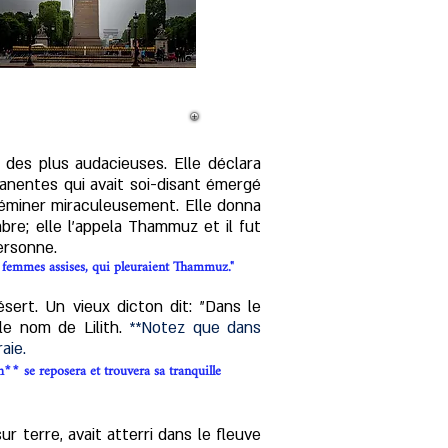
 des plus audacieuses. Elle déclara
manentes qui avait soi-disant émergé
inséminer miraculeusement. Elle donna
bre;
elle l'appela Thammuz et il fut
ersonne.
des femmes assises, qui pleuraient Thammuz."
ert. Un vieux dicton dit: "Dans le
le nom de Lilith.
**Notez que dans
aie.
h
se reposera et trouvera sa tranquille
**
r terre, avait atterri dans le fleuve