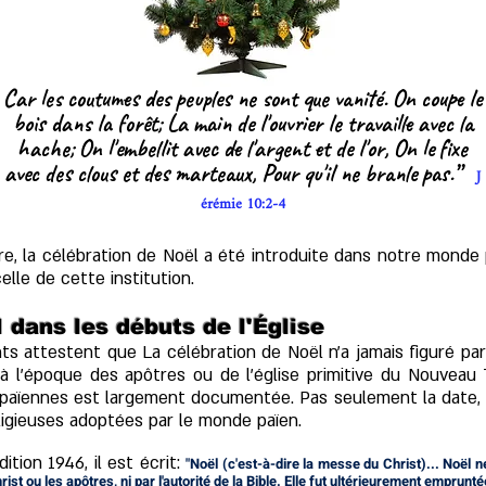
Car les coutumes des peuples ne sont que vanité. On coupe le
bois dans la forêt; La main de l'ouvrier le travaille avec la
hache; On l'embellit avec de l'argent et de l'or, On le fixe
avec des clous et des marteaux, Pour qu'il ne branle pas.”
J
érémie 10:2-4
re, la célébration de Noël a été introduite dans notre monde 
celle de cette institution.
 dans les débuts de l'Église
attestent que La célébration de Noël n'a jamais figuré parm
à l'époque des apôtres ou de l'église primitive du Nouveau T
 païennes est largement documentée. Pas seulement la date, 
ligieuses adoptées par le monde païen.
ition 1946, il est écrit:
"Noël (c'est-à-dire la messe du Christ)... Noël n
Christ ou les apôtres, ni par l'autorité de la Bible. Elle fut ultérieurement emprun