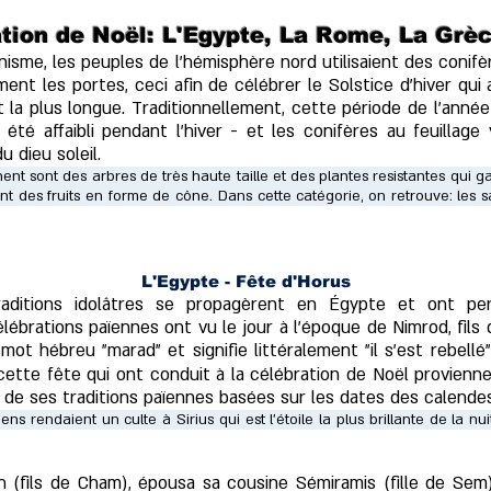
ation de Noël: L'Egypte, La Rome, La Grèc
anisme, les peuples de l'hémisphère nord utilisaient des conif
nt les portes, ceci afin de célébrer le Solstice d'hiver qui 
it la plus longue. Traditionnellement, cette période de l'an
 été affaibli pendant l'hiver - et les conifères au feuillage
 dieu soleil.
ent sont des arbres de très haute taille et des plantes resistantes qui g
des fruits en forme de cône. Dans cette catégorie, on retrouve: les sapin
L'Egypte - Fête d'Horus
raditions idolâtres se propagèrent en Égypte et ont pe
lébrations païennes ont vu le jour à l'époque de Nimrod, fils d
t hébreu "marad" et signifie littéralement "il s'est rebellé"
ette fête qui ont conduit à la célébration de Noël provienn
t de ses traditions païennes basées sur les dates des calende
iens rendaient un culte à Sirius qui est l'étoile la plus brillante de la nu
h (fils de Cham), épousa sa cousine Sémiramis (fille de Se