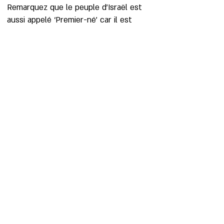
Remarquez que le peuple d'Israël est
aussi appelé ‘Premier-né’ car il est
appelé à occuper une place spéciale de
privilège et de bénédiction parmi les
nations.
Exode 4:22 "Tu diras à Pharaon: Ainsi parle
l'Éternel: Israël est mon fils, mon premier-né."
Lorsque la Bible déclare que YESHUA
est le premier-né, ce n’est pas en
référence à une création physique
quelconque mais plutôt en
reconnaissance à son rang suprême, à
sa supériorité, et à l'autorité souveraine
du Fils (
La Parole
) qui règne lui aussi
sur toute la création, à la fois angélique
et humaine. Il est la cause de la
création car c'est Lui
La Parole
qui a