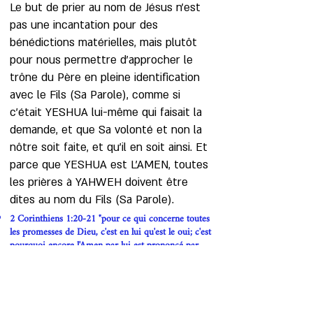
Le but de prier au nom de Jésus n'est
pas une incantation pour des
bénédictions matérielles, mais plutôt
pour nous permettre d'approcher le
trône du Père en pleine identification
avec le Fils (Sa Parole), comme si
c'était YESHUA lui-même qui faisait la
demande, et que Sa volonté et non la
nôtre soit faite, et qu'il en soit ainsi. Et
parce que YESHUA est L'AMEN, toutes
les prières à YAHWEH doivent être
dites au nom du Fils (Sa Parole).
2 Corinthiens 1:20-21 "pour ce qui concerne toutes
les promesses de Dieu, c'est en lui qu'est le oui; c'est
pourquoi encore l'Amen par lui est prononcé par
nous à la gloire de Dieu. Et celui qui nous affermit
avec vous en Christ, et qui nous a oints, c'est Dieu,"